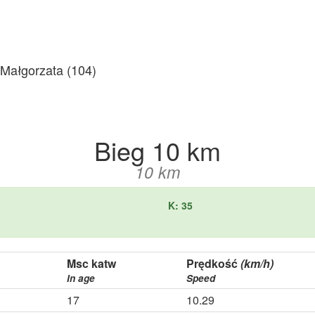
łgorzata (104)
Bieg 10 km
10 km
K: 35
Msc katw
Prędkość
(km/h)
In age
Speed
17
10.29