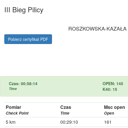
III Bieg Pilicy
ROSZKOWSKA-KAZAŁA Ma
Pobierz certyfikat PDF
Czas: 00:58:14
OPEN: 145
Time
K40: 15
Pomiar
Czas
Msc open
Check Point
Time
Open
5 km
00:29:10
161