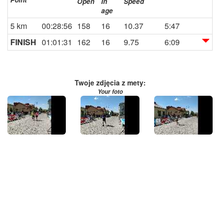
Open
In
Speed
age
5 km
00:28:56
158
16
10.37
5:47
FINISH
01:01:31
162
16
9.75
6:09
Twoje zdjęcia z mety:
Your foto