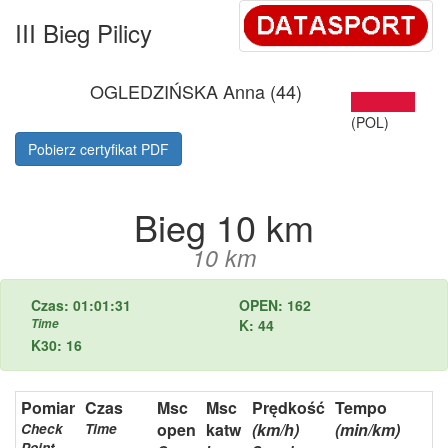
III Bieg Pilicy
OGLEDZIŃSKA Anna (44)
(POL)
Pobierz certyfikat PDF
Bieg 10 km
10 km
Czas: 01:01:31
OPEN: 162
Time
K: 44
K30: 16
Pomiar
Czas
Msc
Msc
Prędkość
Tempo
open
katw
(km/h)
(min/km)
Check
Time
Point