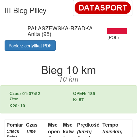
III Bieg Pilicy
PAŁASZEWSKA-RZADKA
Anita (95)
(POL)
Pobierz certyfikat PDF
Bieg 10 km
10 km
Czas: 01:07:52
OPEN: 185
Time
K: 57
K20: 10
Pomiar
Czas
Msc
Msc
Prędkość
Tempo
open
katw
(km/h)
(min/km)
Check
Time
Point