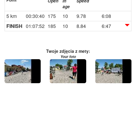
Open
In
Speed
age
5 km
00:30:40
175
10
9.78
6:08
FINISH
01:07:52
185
10
8.84
6:47
Twoje zdjęcia z mety:
Your foto