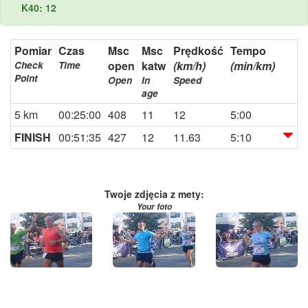
K40: 12
Pomiar
Czas
Msc
Msc
Prędkość
Tempo
open
katw
(km/h)
(min/km)
Check
Time
Point
Open
In
Speed
age
5 km
00:25:00
408
11
12
5:00
FINISH
00:51:35
427
12
11.63
5:10
Twoje zdjęcia z mety:
Your foto