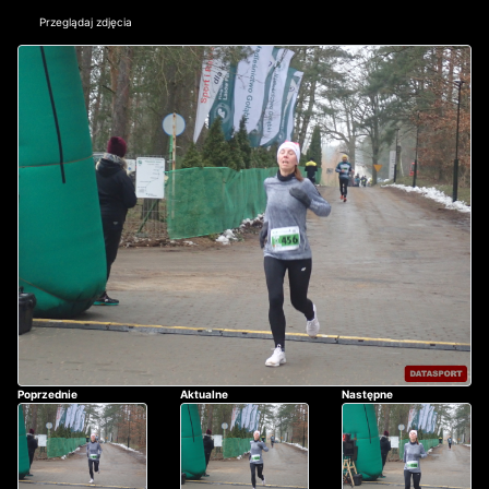
Przeglądaj zdjęcia
Poprzednie
Aktualne
Następne