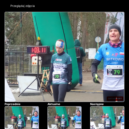
Przeglądaj zdjęcia
Poprzednie
Aktualne
Następne