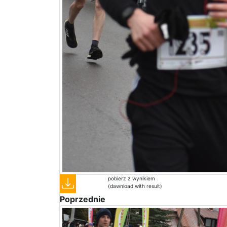
pobierz z wynikiem
(dawnload with result)
Poprzednie