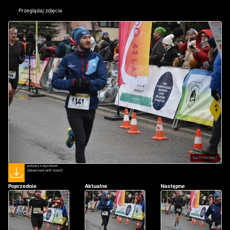
Przeglądaj zdjęcia
pobierz z wynikiem
(dawnload with result)
Poprzednie
Aktualne
Następne