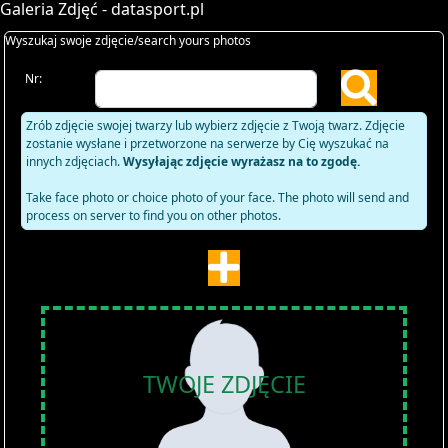
Galeria Zdjęć - datasport.pl
Wyszukaj swoje zdjęcie/search yours photos
Nr:
Zrób zdjęcie swojej twarzy lub wybierz zdjęcie z Twoją twarz. Zdjęcie
zostanie wysłane i przetworzone na serwerze by Cię wyszukać na
innych zdjęciach.
Wysyłając zdjęcie wyrażasz na to zgodę.
Take face photo or choice photo of your face. The photo will send and
process on server to find you on other photos.
TWOJE ZDJĘCIE