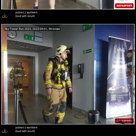
pobierz z wynikiem
(load with result)
pobierz z wynikiem
(load with result)