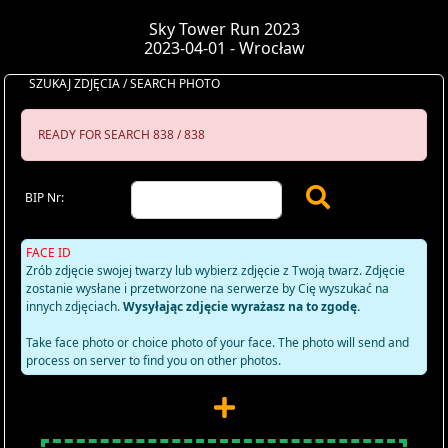
Sky Tower Run 2023
2023-04-01 - Wrocław
SZUKAJ ZDJĘCIA / SEARCH PHOTO
READY FOR SEARCH 838 / 838
BIP Nr:
FACE ID
Zrób zdjęcie swojej twarzy lub wybierz zdjęcie z Twoją twarz. Zdjęcie
zostanie wysłane i przetworzone na serwerze by Cię wyszukać na
innych zdjęciach.
Wysyłając zdjęcie wyrażasz na to zgodę.
Take face photo or choice photo of your face. The photo will send and
process on server to find you on other photos.