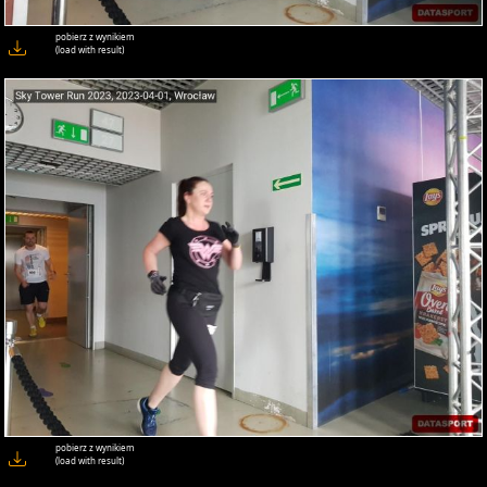
pobierz z wynikiem
(load with result)
pobierz z wynikiem
(load with result)