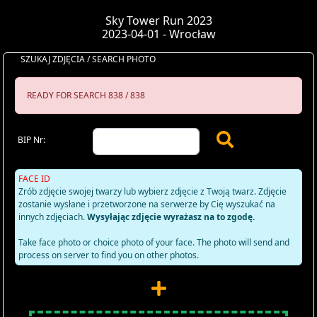
Sky Tower Run 2023
2023-04-01 - Wrocław
SZUKAJ ZDJĘCIA / SEARCH PHOTO
READY FOR SEARCH 838 / 838
BIP Nr:
FACE ID
Zrób zdjęcie swojej twarzy lub wybierz zdjęcie z Twoją twarz. Zdjęcie
zostanie wysłane i przetworzone na serwerze by Cię wyszukać na
innych zdjęciach.
Wysyłając zdjęcie wyrażasz na to zgodę.
Take face photo or choice photo of your face. The photo will send and
process on server to find you on other photos.