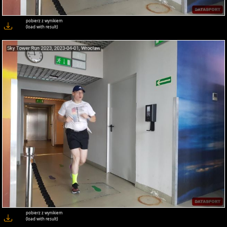
pobierz z wynikiem
(load with result)
pobierz z wynikiem
(load with result)