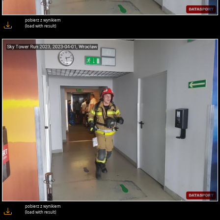
pobierz z wynikiem
(load with result)
pobierz z wynikiem
(load with result)