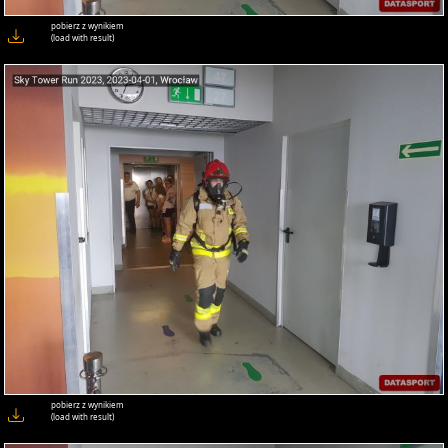
pobierz z wynikiem
(load with result)
pobierz z wynikiem
(load with result)