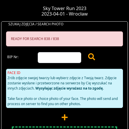
Sky Tower Run 2023
2023-04-01 - Wrocław
SZUKAJ ZDJĘCIA / SEARCH PHOTO
READY FOR SEARCH 838 / 838
BIP Nr:
FACE ID
Zrób zdjęcie swojej twarzy lub wybierz zdjęcie z Twoją twarz. Zdjęcie
zostanie wysłane i przetworzone na serwerze by Cię wyszukać na
innych zdjęciach.
Wysyłając zdjęcie wyrażasz na to zgodę.
Take face photo or choice photo of your face. The photo will send and
process on server to find you on other photos.