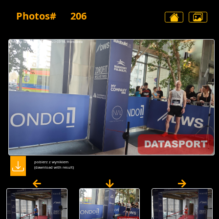
Photos#
206
pobierz z wynikiem
(dawnload with result)