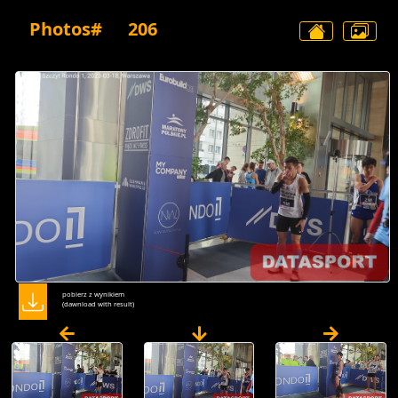
Photos#
206
pobierz z wynikiem
(dawnload with result)