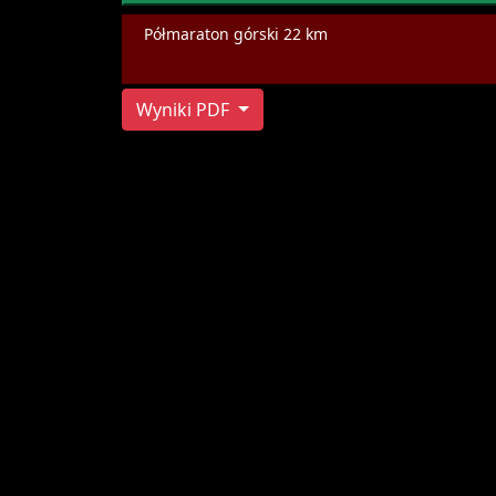
Półmaraton górski 22 km
Wyniki PDF