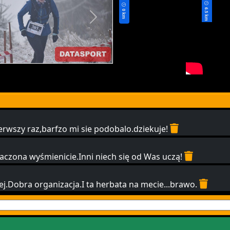
6.5 km
0 km
erwszy raz,barfzo mi sie podobalo.dziekuje!
naczona wyśmienicie.Inni niech się od Was uczą!
piej.Dobra organizacja.I ta herbata na mecie...brawo.