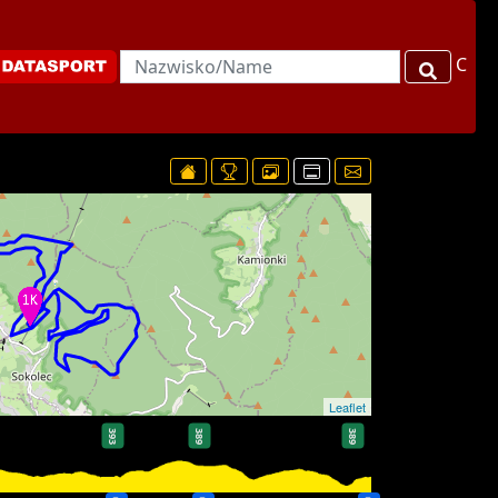
C
Leaflet
393
389
389