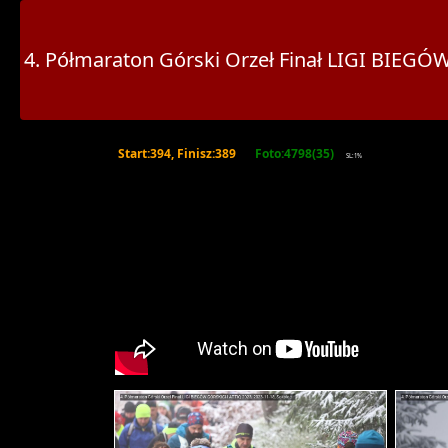
4. Półmaraton Górski Orzeł Finał LIGI BI
Start:394, Finisz:389
Foto:4798(35)
SL:1%