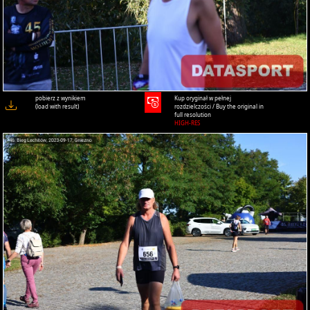
pobierz z wynikiem
Kup oryginał w pełnej
(load with result)
rozdzielczości / Buy the original in
full resolution
HIGH-RES