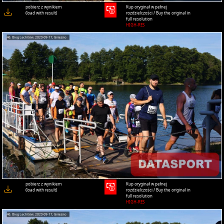
pobierz z wynikiem
Kup oryginał w pełnej
(load with result)
rozdzielczości / Buy the original in
full resolution
HIGH-RES
pobierz z wynikiem
Kup oryginał w pełnej
(load with result)
rozdzielczości / Buy the original in
full resolution
HIGH-RES