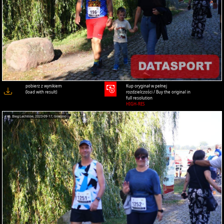
pobierz z wynikiem
Kup oryginał w pełnej
(load with result)
rozdzielczości / Buy the original in
full resolution
HIGH-RES