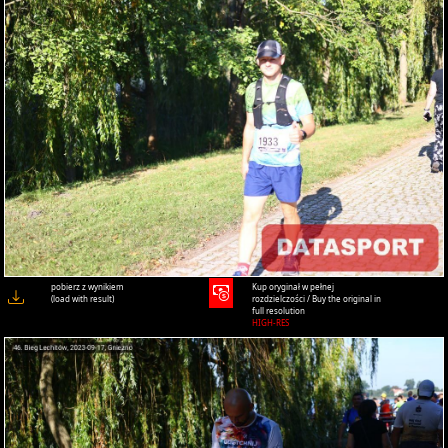
pobierz z wynikiem
Kup oryginał w pełnej
(load with result)
rozdzielczości / Buy the original in
full resolution
HIGH-RES