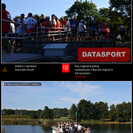
pobierz z wynikiem
Kup oryginał w pełnej
(load with result)
rozdzielczości / Buy the original in
full resolution
HIGH-RES