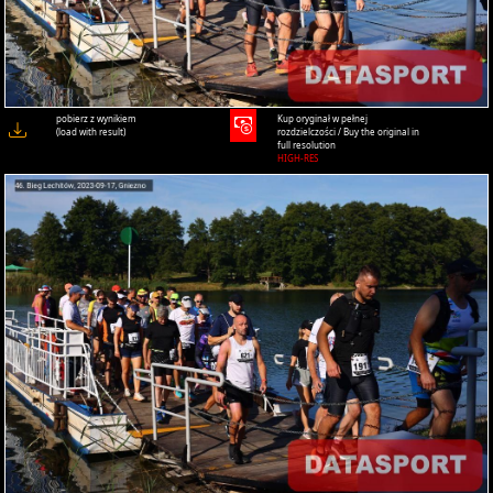
pobierz z wynikiem
Kup oryginał w pełnej
(load with result)
rozdzielczości / Buy the original in
full resolution
HIGH-RES