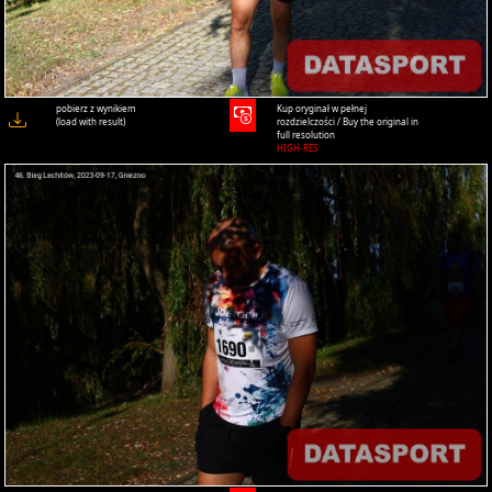
pobierz z wynikiem
Kup oryginał w pełnej
(load with result)
rozdzielczości / Buy the original in
full resolution
HIGH-RES