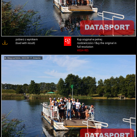
pobierz z wynikiem
Kup oryginał w pełnej
(load with result)
rozdzielczości / Buy the original in
full resolution
HIGH-RES