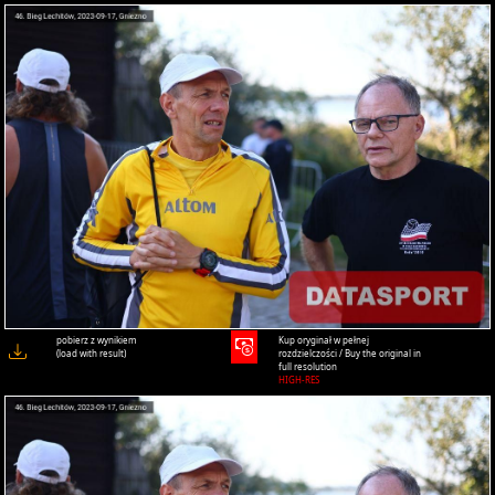
pobierz z wynikiem
Kup oryginał w pełnej
(load with result)
rozdzielczości / Buy the original in
full resolution
HIGH-RES