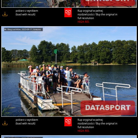
pobierz z wynikiem
Kup oryginał w pełnej
(load with result)
rozdzielczości / Buy the original in
full resolution
HIGH-RES
pobierz z wynikiem
Kup oryginał w pełnej
(load with result)
rozdzielczości / Buy the original in
full resolution
HIGH-RES