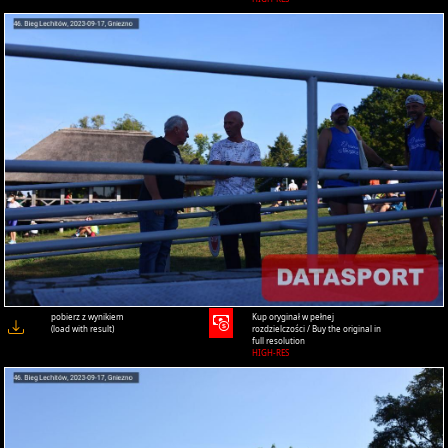
pobierz z wynikiem
Kup oryginał w pełnej
(load with result)
rozdzielczości / Buy the original in
full resolution
HIGH-RES