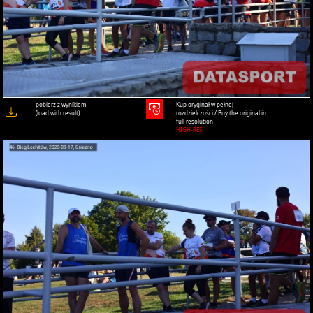
pobierz z wynikiem
Kup oryginał w pełnej
(load with result)
rozdzielczości / Buy the original in
full resolution
HIGH-RES