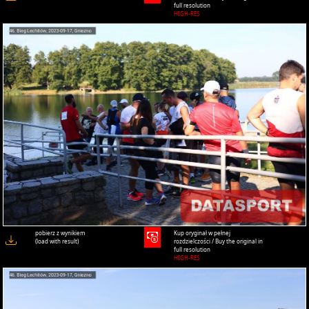
full resolution
HIGH-RES
pobierz z wynikiem
Kup oryginał w pełnej
(load with result)
rozdzielczości / Buy the original in
full resolution
HIGH-RES