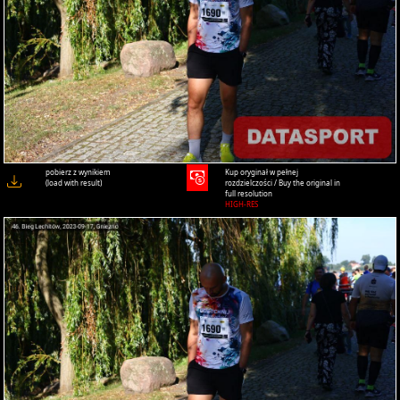
pobierz z wynikiem
Kup oryginał w pełnej
(load with result)
rozdzielczości / Buy the original in
full resolution
HIGH-RES