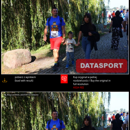
pobierz z wynikiem
Kup oryginał w pełnej
(load with result)
rozdzielczości / Buy the original in
full resolution
HIGH-RES