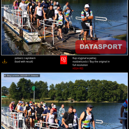
pobierz z wynikiem
Kup oryginał w pełnej
(load with result)
rozdzielczości / Buy the original in
full resolution
HIGH-RES