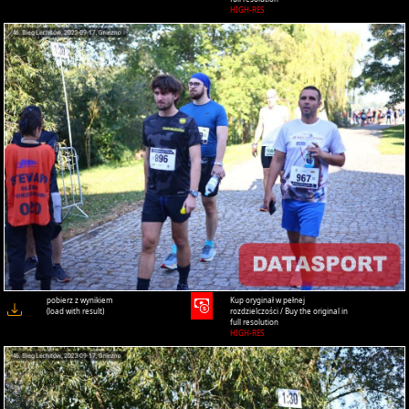
HIGH-RES
pobierz z wynikiem
Kup oryginał w pełnej
(load with result)
rozdzielczości / Buy the original in
full resolution
HIGH-RES