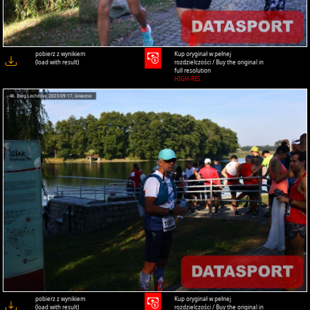
pobierz z wynikiem
Kup oryginał w pełnej
(load with result)
rozdzielczości / Buy the original in
full resolution
HIGH-RES
pobierz z wynikiem
Kup oryginał w pełnej
(load with result)
rozdzielczości / Buy the original in