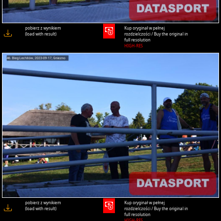
pobierz z wynikiem
Kup oryginał w pełnej
(load with result)
rozdzielczości / Buy the original in
full resolution
HIGH-RES
pobierz z wynikiem
Kup oryginał w pełnej
(load with result)
rozdzielczości / Buy the original in
full resolution
HIGH-RES