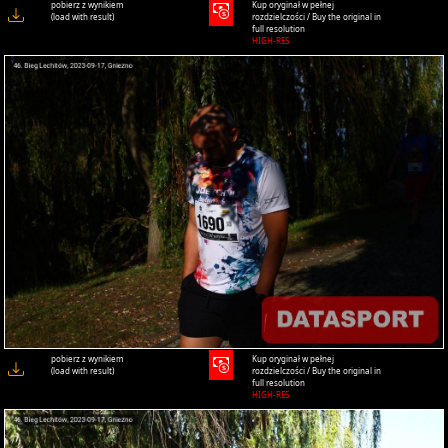
pobierz z wynikiem
Kup oryginał w pełnej
(load with result)
rozdzielczości / Buy the original in
full resolution
HIGH-RES
pobierz z wynikiem
Kup oryginał w pełnej
(load with result)
rozdzielczości / Buy the original in
full resolution
HIGH-RES