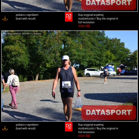
pobierz z wynikiem
Kup oryginał w pełnej
(load with result)
rozdzielczości / Buy the original in
full resolution
HIGH-RES
pobierz z wynikiem
Kup oryginał w pełnej
(load with result)
rozdzielczości / Buy the original in
full resolution
HIGH-RES