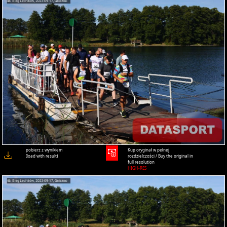
pobierz z wynikiem
Kup oryginał w pełnej
(load with result)
rozdzielczości / Buy the original in
full resolution
HIGH-RES