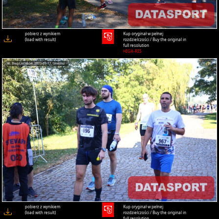
pobierz z wynikiem
Kup oryginał w pełnej
(load with result)
rozdzielczości / Buy the original in
full resolution
HIGH-RES
pobierz z wynikiem
Kup oryginał w pełnej
(load with result)
rozdzielczości / Buy the original in
full resolution