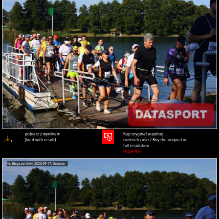
pobierz z wynikiem
Kup oryginał w pełnej
(load with result)
rozdzielczości / Buy the original in
full resolution
HIGH-RES