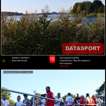
pobierz z wynikiem
Kup oryginał w pełnej
(load with result)
rozdzielczości / Buy the original in
full resolution
HIGH-RES