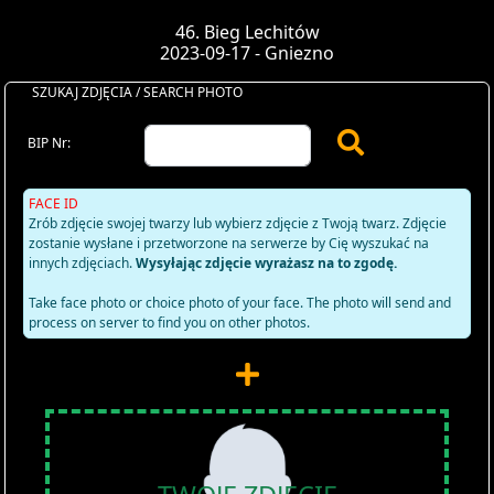
46. Bieg Lechitów
2023-09-17 - Gniezno
SZUKAJ ZDJĘCIA / SEARCH PHOTO
BIP Nr:
FACE ID
Zrób zdjęcie swojej twarzy lub wybierz zdjęcie z Twoją twarz. Zdjęcie
zostanie wysłane i przetworzone na serwerze by Cię wyszukać na
innych zdjęciach.
Wysyłając zdjęcie wyrażasz na to zgodę.
Take face photo or choice photo of your face. The photo will send and
process on server to find you on other photos.