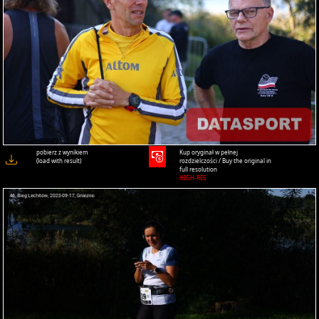
pobierz z wynikiem
Kup oryginał w pełnej
(load with result)
rozdzielczości / Buy the original in
full resolution
HIGH-RES