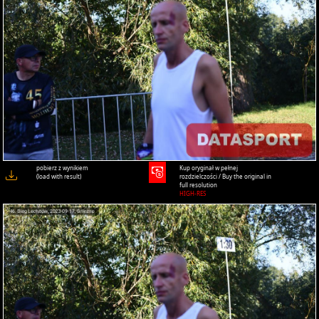
pobierz z wynikiem
Kup oryginał w pełnej
(load with result)
rozdzielczości / Buy the original in
full resolution
HIGH-RES