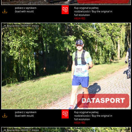
pobierz z wynikiem
Kup oryginał w pełnej
(load with result)
rozdzielczości / Buy the original in
full resolution
HIGH-RES
pobierz z wynikiem
Kup oryginał w pełnej
(load with result)
rozdzielczości / Buy the original in
full resolution
HIGH-RES