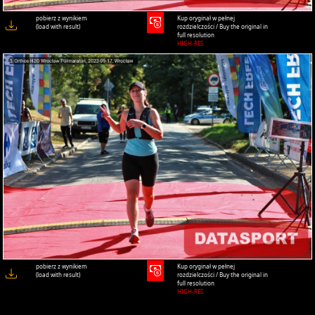
pobierz z wynikiem
Kup oryginał w pełnej
(load with result)
rozdzielczości / Buy the original in
full resolution
HIGH-RES
pobierz z wynikiem
Kup oryginał w pełnej
(load with result)
rozdzielczości / Buy the original in
full resolution
HIGH-RES