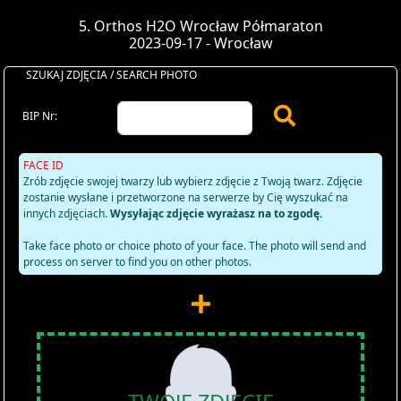
5. Orthos H2O Wrocław Półmaraton
2023-09-17 - Wrocław
SZUKAJ ZDJĘCIA / SEARCH PHOTO
BIP Nr:
FACE ID
Zrób zdjęcie swojej twarzy lub wybierz zdjęcie z Twoją twarz. Zdjęcie
zostanie wysłane i przetworzone na serwerze by Cię wyszukać na
innych zdjęciach.
Wysyłając zdjęcie wyrażasz na to zgodę.
Take face photo or choice photo of your face. The photo will send and
process on server to find you on other photos.