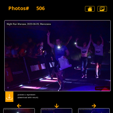
Photos#
506
pobierz z wynikiem
(dawnload with result)