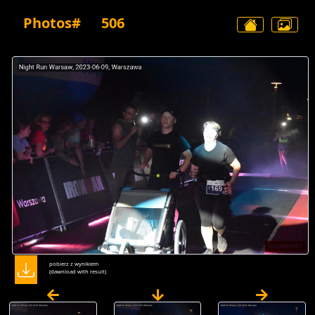
Photos#
506
pobierz z wynikiem
(dawnload with result)