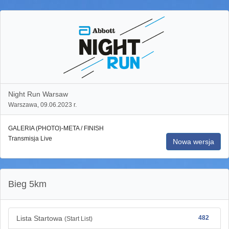
Night Run Warsaw
Warszawa, 09.06.2023 r.
GALERIA (PHOTO)-META / FINISH
Transmisja Live
Nowa wersja
Bieg 5km
Lista Startowa
482
(Start List)