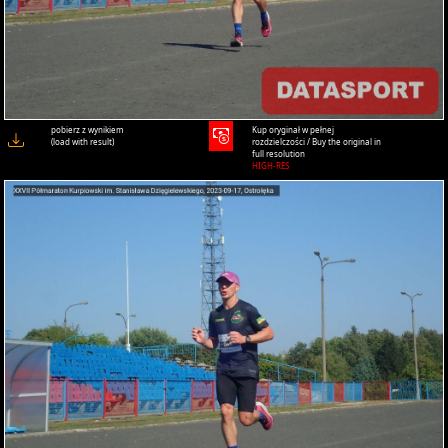
pobierz z wynikiem
Kup oryginał w pełnej
(load with result)
rozdzielczości / Buy the original in
full resolution
HIGH-RES