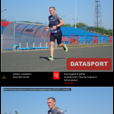
pobierz z wynikiem
Kup oryginał w pełnej
(load with result)
rozdzielczości / Buy the original in
full resolution
HIGH-RES