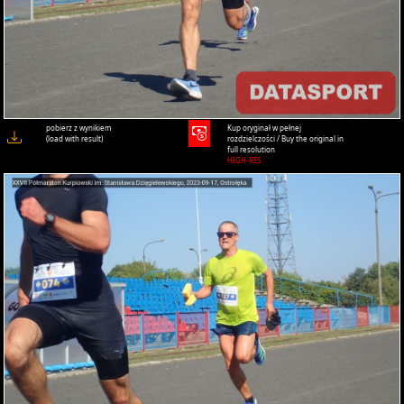
pobierz z wynikiem
Kup oryginał w pełnej
(load with result)
rozdzielczości / Buy the original in
full resolution
HIGH-RES