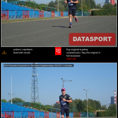
pobierz z wynikiem
Kup oryginał w pełnej
(load with result)
rozdzielczości / Buy the original in
full resolution
HIGH-RES