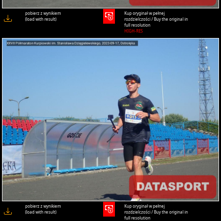
pobierz z wynikiem
Kup oryginał w pełnej
(load with result)
rozdzielczości / Buy the original in
full resolution
HIGH-RES
pobierz z wynikiem
Kup oryginał w pełnej
(load with result)
rozdzielczości / Buy the original in
full resolution