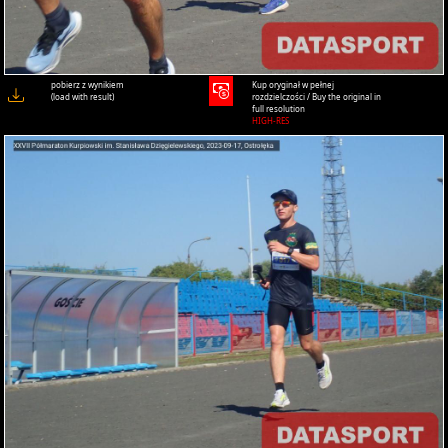
pobierz z wynikiem
Kup oryginał w pełnej
(load with result)
rozdzielczości / Buy the original in
full resolution
HIGH-RES