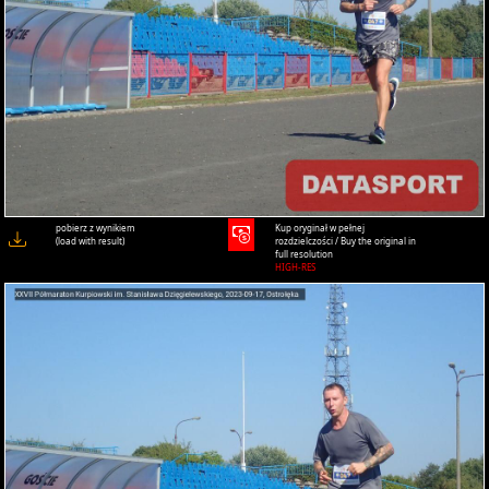
pobierz z wynikiem
Kup oryginał w pełnej
(load with result)
rozdzielczości / Buy the original in
full resolution
HIGH-RES