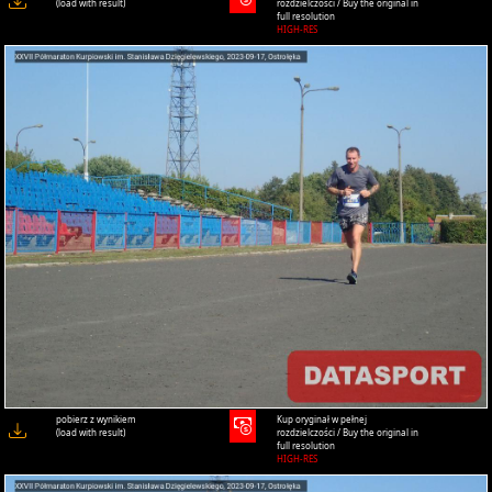
(load with result)
rozdzielczości / Buy the original in
full resolution
HIGH-RES
pobierz z wynikiem
Kup oryginał w pełnej
(load with result)
rozdzielczości / Buy the original in
full resolution
HIGH-RES