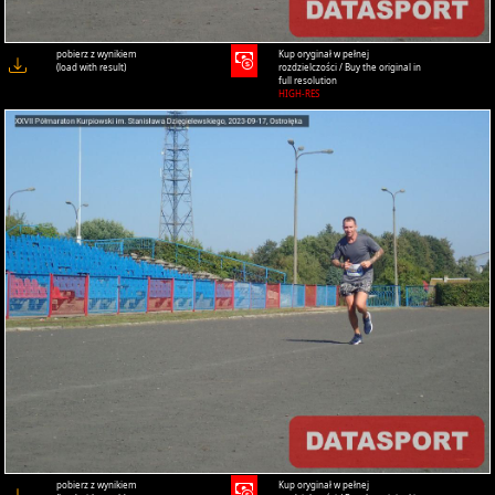
pobierz z wynikiem
Kup oryginał w pełnej
(load with result)
rozdzielczości / Buy the original in
full resolution
HIGH-RES
pobierz z wynikiem
Kup oryginał w pełnej