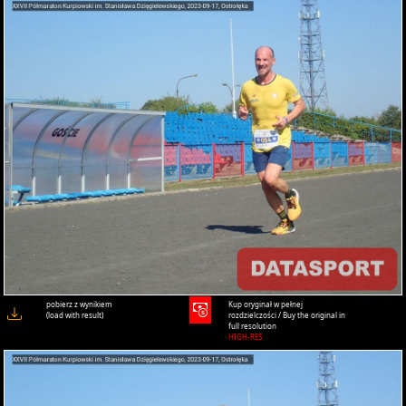
pobierz z wynikiem
Kup oryginał w pełnej
(load with result)
rozdzielczości / Buy the original in
full resolution
HIGH-RES