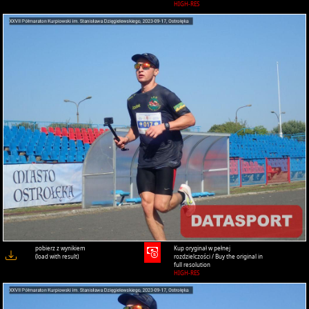
HIGH-RES
pobierz z wynikiem
Kup oryginał w pełnej
(load with result)
rozdzielczości / Buy the original in
full resolution
HIGH-RES