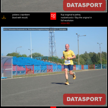
pobierz z wynikiem
Kup oryginał w pełnej
(load with result)
rozdzielczości / Buy the original in
full resolution
HIGH-RES