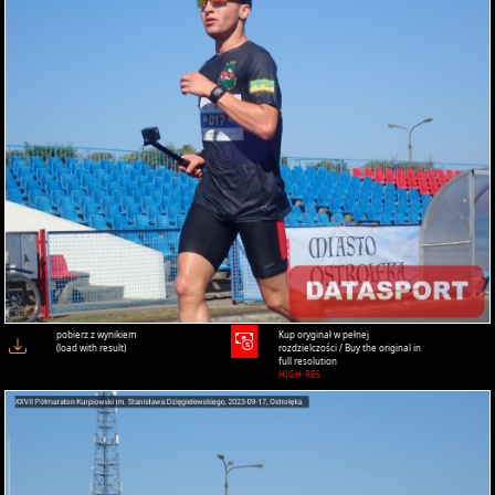
pobierz z wynikiem
Kup oryginał w pełnej
(load with result)
rozdzielczości / Buy the original in
full resolution
HIGH-RES