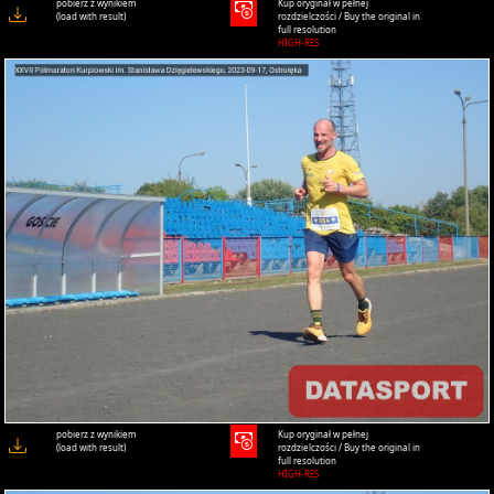
pobierz z wynikiem
Kup oryginał w pełnej
(load with result)
rozdzielczości / Buy the original in
full resolution
HIGH-RES
pobierz z wynikiem
Kup oryginał w pełnej
(load with result)
rozdzielczości / Buy the original in
full resolution
HIGH-RES