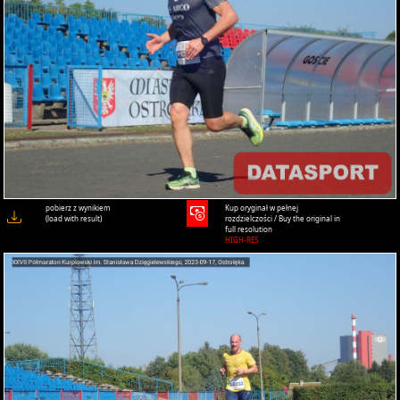
pobierz z wynikiem
Kup oryginał w pełnej
(load with result)
rozdzielczości / Buy the original in
full resolution
HIGH-RES