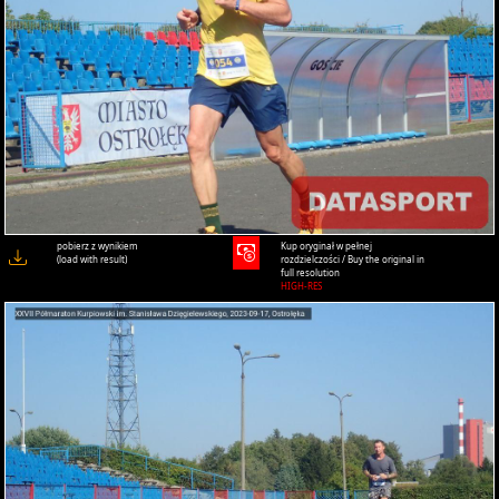
pobierz z wynikiem
Kup oryginał w pełnej
(load with result)
rozdzielczości / Buy the original in
full resolution
HIGH-RES