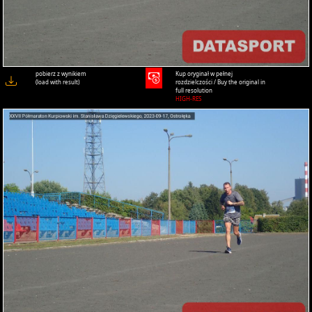
pobierz z wynikiem
Kup oryginał w pełnej
(load with result)
rozdzielczości / Buy the original in
full resolution
HIGH-RES