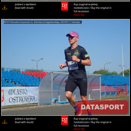
pobierz z wynikiem
Kup oryginał w pełnej
(load with result)
rozdzielczości / Buy the original in
full resolution
HIGH-RES
pobierz z wynikiem
Kup oryginał w pełnej
(load with result)
rozdzielczości / Buy the original in
full resolution
HIGH-RES