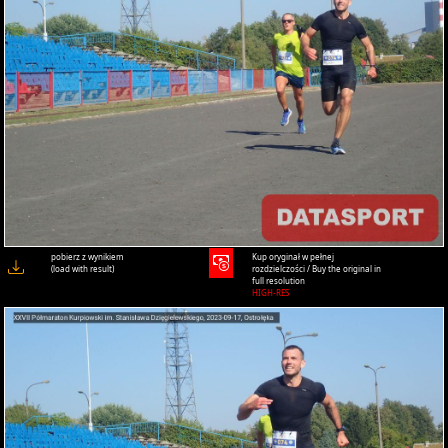
pobierz z wynikiem
Kup oryginał w pełnej
(load with result)
rozdzielczości / Buy the original in
full resolution
HIGH-RES