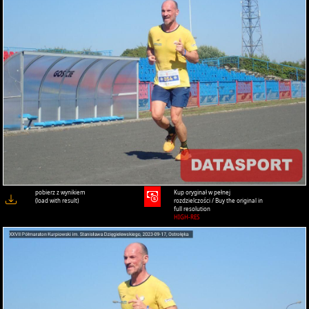
pobierz z wynikiem
Kup oryginał w pełnej
(load with result)
rozdzielczości / Buy the original in
full resolution
HIGH-RES