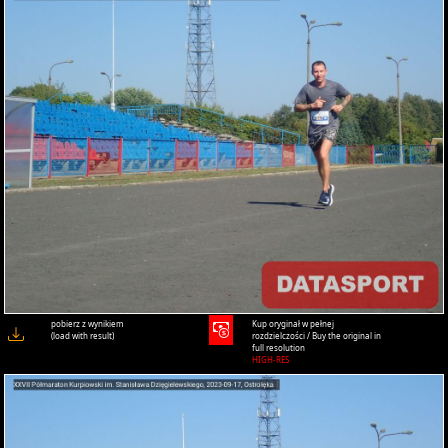
pobierz z wynikiem
Kup oryginał w pełnej
(load with result)
rozdzielczości / Buy the original in
full resolution
HIGH-RES