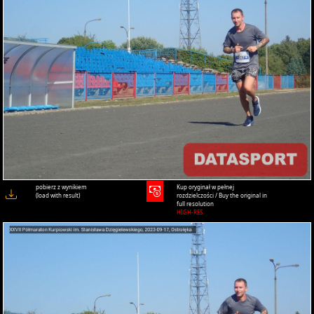
pobierz z wynikiem
Kup oryginał w pełnej
(load with result)
rozdzielczości / Buy the original in
full resolution
HIGH-RES