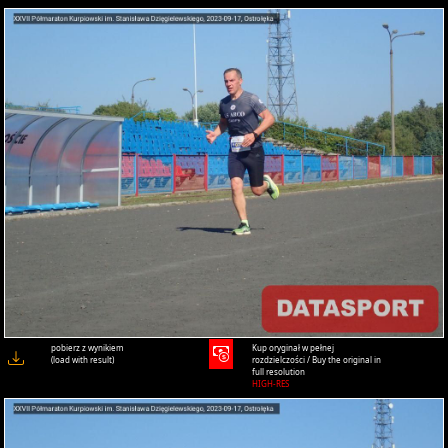
pobierz z wynikiem
Kup oryginał w pełnej
(load with result)
rozdzielczości / Buy the original in
full resolution
HIGH-RES