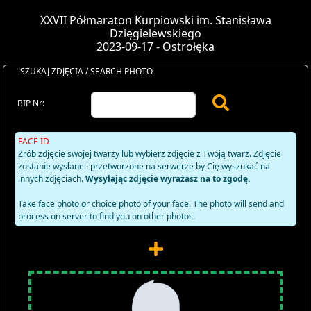
XXVII Półmaraton Kurpiowski im. Stanisława
Dzięgielewskiego
2023-09-17 - Ostrołęka
SZUKAJ ZDJĘCIA / SEARCH PHOTO
BIP Nr:
FACE ID
Zrób zdjęcie swojej twarzy lub wybierz zdjęcie z Twoją twarz. Zdjęcie
zostanie wysłane i przetworzone na serwerze by Cię wyszukać na
innych zdjęciach.
Wysyłając zdjęcie wyrażasz na to zgodę.
Take face photo or choice photo of your face. The photo will send and
process on server to find you on other photos.