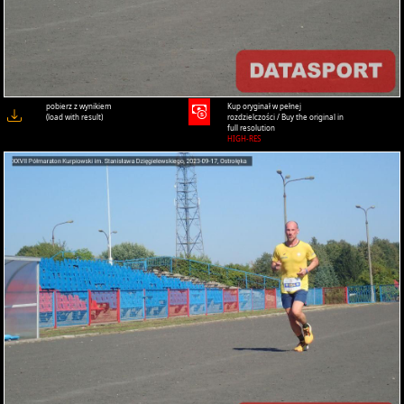
pobierz z wynikiem
Kup oryginał w pełnej
(load with result)
rozdzielczości / Buy the original in
full resolution
HIGH-RES