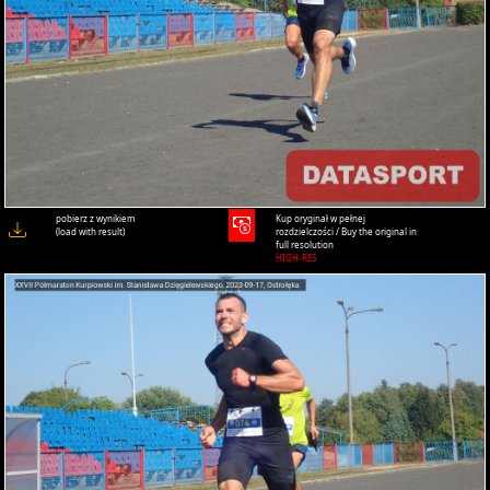
pobierz z wynikiem
Kup oryginał w pełnej
(load with result)
rozdzielczości / Buy the original in
full resolution
HIGH-RES