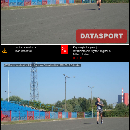
pobierz z wynikiem
Kup oryginał w pełnej
(load with result)
rozdzielczości / Buy the original in
full resolution
HIGH-RES