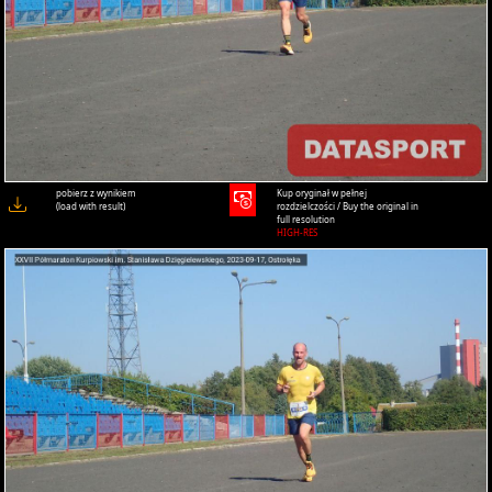
pobierz z wynikiem
Kup oryginał w pełnej
(load with result)
rozdzielczości / Buy the original in
full resolution
HIGH-RES