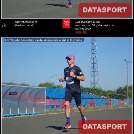
pobierz z wynikiem
Kup oryginał w pełnej
(load with result)
rozdzielczości / Buy the original in
full resolution
HIGH-RES