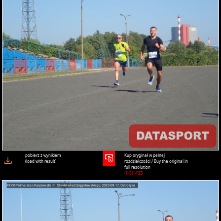
pobierz z wynikiem
Kup oryginał w pełnej
(load with result)
rozdzielczości / Buy the original in
full resolution
HIGH-RES