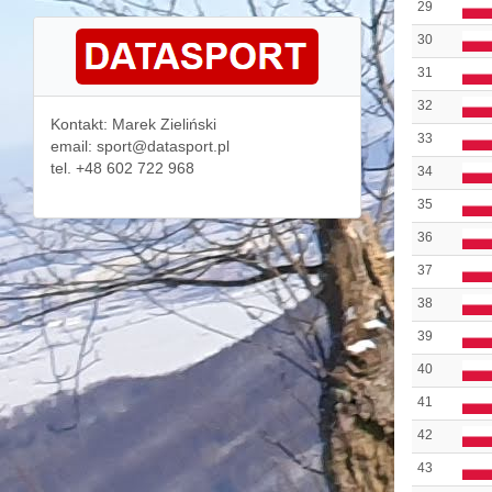
29
30
31
32
Kontakt: Marek Zieliński
33
email: sport@datasport.pl
tel. +48 602 722 968
34
35
36
37
38
39
40
41
42
43