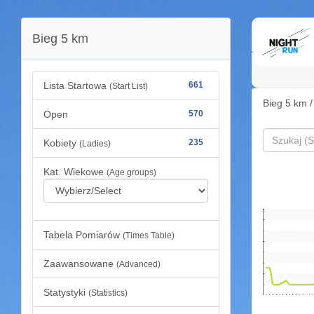
Bieg 5 km
Lista Startowa
661
(Start List)
Bieg 5 km 
Open
570
Kobiety
235
(Ladies)
Kat. Wiekowe
(Age groups)
Tabela Pomiarów
(Times Table)
Zaawansowane
(Advanced)
Statystyki
(Statistics)