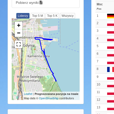
Pobierz wyniki
Msc
Pos
1
Liderzy
Top 5 M
Top 5 K
Wszyscy
2
+
3
−
4
5
6
7
8
9
10
11
Leaflet
|
Prognozowana pozycja na trasie
Map data ©
OpenStreetMap
contributors
12
13