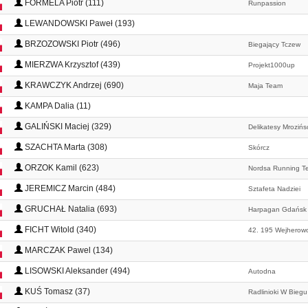
FORMELA Piotr (111)
Runpassion
LEWANDOWSKI Paweł (193)
BRZOZOWSKI Piotr (496)
Biegający Tczew
MIERZWA Krzysztof (439)
Projekt1000up
KRAWCZYK Andrzej (690)
Maja Team
KAMPA Dalia (11)
GALIŃSKI Maciej (329)
Delikatesy Mrozińs
SZACHTA Marta (308)
Skórcz
ORZOK Kamil (623)
Nordsa Running T
JEREMICZ Marcin (484)
Sztafeta Nadziei
GRUCHAŁ Natalia (693)
Harpagan Gdańsk
FICHT Witold (340)
42. 195 Wejherow
MARCZAK Pawel (134)
LISOWSKI Aleksander (494)
Autodna
KUŚ Tomasz (37)
Radlinioki W Biegu