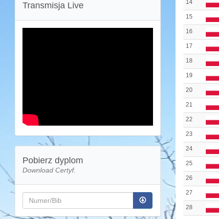
14
Transmisja Live
15
16
17
18
19
20
21
22
23
24
Pobierz dyplom
25
Download Certyf.
26
27
28