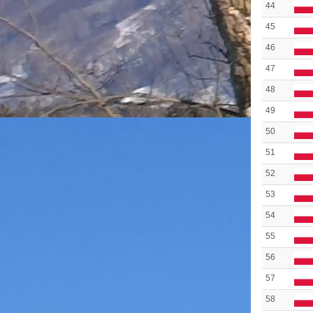
44
45
46
47
48
49
50
51
52
53
54
55
56
57
58