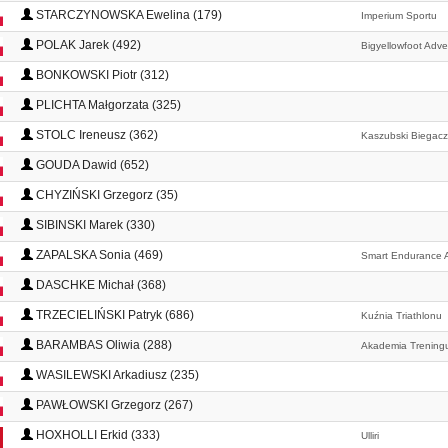
STARCZYNOWSKA Ewelina (179)
Imperium Sportu
POLAK Jarek (492)
Bigyellowfoot Adv
BONKOWSKI Piotr (312)
PLICHTA Małgorzata (325)
STOLC Ireneusz (362)
Kaszubski Biegacz
GOUDA Dawid (652)
CHYZIŃSKI Grzegorz (35)
SIBINSKI Marek (330)
ZAPALSKA Sonia (469)
Smart Endurance
DASCHKE Michał (368)
TRZECIELIŃSKI Patryk (686)
Kuźnia Triathlonu
BARAMBAS Oliwia (288)
Akademia Treningu
WASILEWSKI Arkadiusz (235)
PAWŁOWSKI Grzegorz (267)
HOXHOLLI Erkid (333)
Ulliri