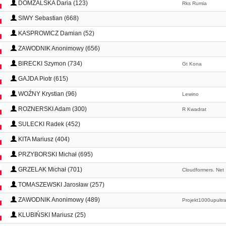
DOMŻALSKA Daria (123)
Rks Rumia
SIWY Sebastian (668)
KASPROWICZ Damian (52)
ZAWODNIK Anonimowy (656)
BIRECKI Szymon (734)
Gt Kona
GAJDA Piotr (615)
WOŹNY Krystian (96)
Lewino
ROZNERSKI Adam (300)
R Kwadrat
SULECKI Radek (452)
KITA Mariusz (404)
PRZYBORSKI Michał (695)
GRZELAK Michał (701)
Cloudformers. Net
TOMASZEWSKI Jarosław (257)
ZAWODNIK Anonimowy (489)
Projekt1000upult
KLUBIŃSKI Mariusz (25)