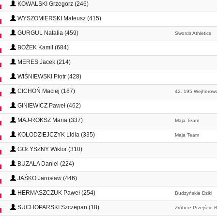
KOWALSKI Grzegorz (246)
WYSZOMIERSKI Mateusz (415)
GURGUL Natalia (459)
Swords Athletics
BOŻEK Kamil (684)
MERES Jacek (214)
WIŚNIEWSKI Piotr (428)
CICHOŃ Maciej (187)
42. 195 Wejherow
GINIEWICZ Paweł (462)
MAJ-ROKSZ Maria (337)
Maja Team
KOŁODZIEJCZYK Lidia (335)
Maja Team
GOŁYSZNY Wiktor (310)
BUZAŁA Daniel (224)
JAŚKO Jarosław (446)
HERMASZCZUK Paweł (254)
Budzyńskie Dziki
SUCHOPARSKI Szczepan (18)
Zróbcie Przejście 