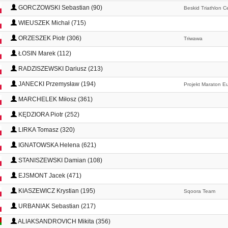
GORCZOWSKI Sebastian (90)
Beskid Triathlon C
WIEUSZEK Michał (715)
ORZESZEK Piotr (306)
Triwawa
ŁOSIN Marek (112)
RADZISZEWSKI Dariusz (213)
JANECKI Przemysław (194)
Projekt Maraton E
MARCHELEK Miłosz (361)
KĘDZIORA Piotr (252)
LIRKA Tomasz (320)
IGNATOWSKA Helena (621)
STANISZEWSKI Damian (108)
EJSMONT Jacek (471)
KIASZEWICZ Krystian (195)
Sqoora Team
URBANIAK Sebastian (217)
ALIAKSANDROVICH Mikita (356)