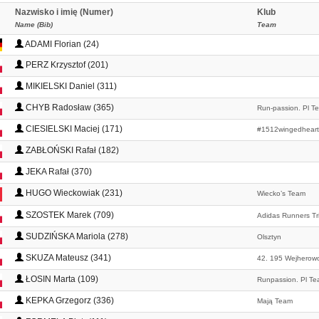
Nazwisko i imię (Numer)
Klub
Name (Bib)
Team
ADAMI Florian (24)
PERZ Krzysztof (201)
MIKIELSKI Daniel (311)
CHYB Radosław (365)
Run-passion. Pl T
CIESIELSKI Maciej (171)
#1512wingedheart
ZABŁOŃSKI Rafał (182)
JEKA Rafał (370)
HUGO Wieckowiak (231)
Wiecko’s Team
SZOSTEK Marek (709)
Adidas Runners Tri
SUDZIŃSKA Mariola (278)
Olsztyn
SKUZA Mateusz (341)
42. 195 Wejherow
ŁOSIN Marta (109)
Runpassion. Pl T
KEPKA Grzegorz (336)
Mają Team