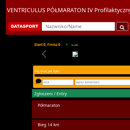
VENTRICULUS PÓŁMARATON IV Profilaktyczny
Start:0, Finisz:0
0
SL:28%
Daj znać jak było...
Zgłoszeni / Entry
Półmaraton
Bieg 14 km