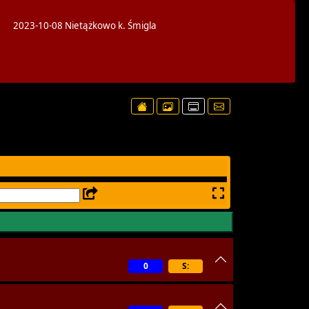
e”
2023-10-08 Nietążkowo k. Śmigla
0
S: