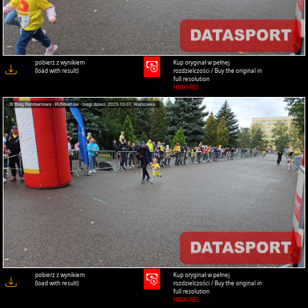
pobierz z wynikiem
Kup oryginał w pełnej
(load with result)
rozdzielczości / Buy the original in
full resolution
HIGH-RES
pobierz z wynikiem
Kup oryginał w pełnej
(load with result)
rozdzielczości / Buy the original in
full resolution
HIGH-RES