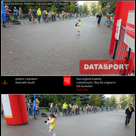
pobierz z wynikiem
Kup oryginał w pełnej
(load with result)
rozdzielczości / Buy the original in
full resolution
HIGH-RES