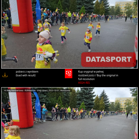
pobierz z wynikiem
Kup oryginał w pełnej
(load with result)
rozdzielczości / Buy the original in
full resolution
HIGH-RES