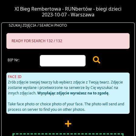
XI Bieg Rembertowa - RUNbertów - biegi dzieci
2023-10-07 - Warszawa
SZUKAJ ZDJĘCIA / SEARCH PHOTO
READY FOR SEARCH 132 / 132
BIP Nr:
FACE ID
Zrób zdjęcie swojej twarzy lub wybierz zdjęcie z Twoją twarz. Zdjęcie
zostanie wysłane i przetworzone na serwerze by Cię wyszukać na
innych zdjęciach.
Wysyłając zdjęcie wyrażasz na to zgodę.
Take face photo or choice photo of your face. The photo will send and
process on server to find you on other photos.