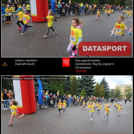
pobierz z wynikiem
Kup oryginał w pełnej
(load with result)
rozdzielczości / Buy the original in
full resolution
HIGH-RES