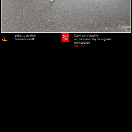
pobierz z wynikiem
Kup oryginał w pełnej
(load with result)
rozdzielczości / Buy the original in
full resolution
HIGH-RES