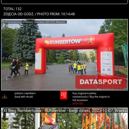
TOTAL: 132
ZDJĘCIA OD GODZ. / PHOTO FROM: 10:14:48
pobierz z wynikiem
Kup oryginał w pełnej
(load with result)
rozdzielczości / Buy the original in
full resolution
HIGH-RES