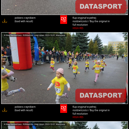
pobierz z wynikiem
Kup oryginał w pełnej
(load with result)
rozdzielczości / Buy the original in
full resolution
HIGH-RES
pobierz z wynikiem
Kup oryginał w pełnej
(load with result)
rozdzielczości / Buy the original in
full resolution
HIGH-RES