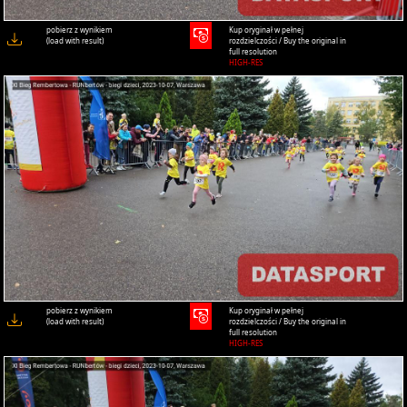
pobierz z wynikiem
Kup oryginał w pełnej
(load with result)
rozdzielczości / Buy the original in
full resolution
HIGH-RES
pobierz z wynikiem
Kup oryginał w pełnej
(load with result)
rozdzielczości / Buy the original in
full resolution
HIGH-RES