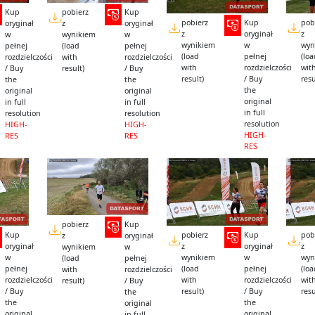
Kup
pobierz
Kup
pobierz
Kup
pob
oryginał
z
oryginał
z
oryginał
z
w
wynikiem
w
wynikiem
w
wyn
pełnej
(load
pełnej
(load
pełnej
(lo
rozdzielczości
with
rozdzielczości
with
rozdzielczości
wit
/ Buy
result)
/ Buy
result)
/ Buy
resu
the
the
the
original
original
original
in full
in full
in full
resolution
resolution
resolution
HIGH-
HIGH-
HIGH-
RES
RES
RES
pobierz
Kup
Kup
pobierz
Kup
pob
z
oryginał
oryginał
z
oryginał
z
wynikiem
w
w
wynikiem
w
wyn
(load
pełnej
pełnej
(load
pełnej
(lo
with
rozdzielczości
rozdzielczości
with
rozdzielczości
wit
result)
/ Buy
/ Buy
result)
/ Buy
resu
the
the
the
original
original
original
in full