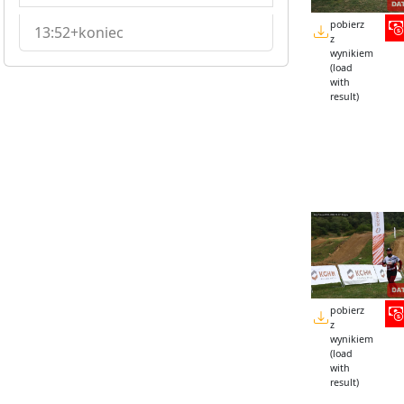
pobierz
13:52+koniec
z
wynikiem
(load
with
result)
pobierz
z
wynikiem
(load
with
result)