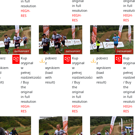
original
original
in full
in full
in full
resolution
resolution
resolut
HIGH-
HIGH-
HIGH-
RES
RES
RES
ierz
Kup
pobierz
Kup
pobierz
Kup
oryginał
z
oryginał
z
orygina
ikiem
w
wynikiem
w
wynikiem
w
ad
pełnej
(load
pełnej
(load
pełnej
h
rozdzielczości
with
rozdzielczości
with
rozdziel
lt)
/ Buy
result)
/ Buy
result)
/ Buy
the
the
the
original
original
original
in full
in full
in full
resolution
resolution
resolut
HIGH-
HIGH-
HIGH-
RES
RES
RES