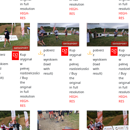
in full
in full
resolution
resolution
resolut
HIGH-
HIGH-
HIGH-
RES
RES
RES
pobierz
Kup
pobierz
Kup
ierz
Kup
z
oryginał
z
orygina
oryginał
wynikiem
w
wynikiem
w
ikiem
w
(load
pełnej
(load
pełnej
ad
pełnej
with
rozdzielczości
with
rozdziel
h
rozdzielczości
result)
/ Buy
result)
/ Buy
lt)
/ Buy
the
the
the
original
original
original
in full
in full
in full
resolution
resolut
resolution
HIGH-
HIGH-
HIGH-
RES
RES
RES