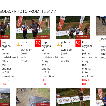
GODZ. / PHOTO FROM: 12:51:17
pob
Kup
pobierz
Kup
pobierz
Kup
z
oryginał
z
oryginał
z
oryginał
wyn
w
wynikiem
w
wynikiem
w
(lo
pełnej
(load
pełnej
(load
pełnej
wit
rozdzielczości
with
rozdzielczości
with
rozdzielczości
resu
/ Buy
result)
/ Buy
result)
/ Buy
the
the
the
original
original
original
in full
in full
in full
resolution
resolution
resolution
HIGH-
HIGH-
HIGH-
RES
RES
RES