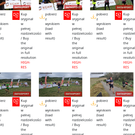
ierz
Kup
pobierz
Kup
pobierz
Kup
oryginał
z
oryginał
z
orygina
ikiem
w
wynikiem
w
wynikiem
w
ad
pełnej
(load
pełnej
(load
pełnej
h
rozdzielczości
with
rozdzielczości
with
rozdziel
lt)
/ Buy
result)
/ Buy
result)
/ Buy
the
the
the
original
original
original
in full
in full
in full
resolution
resolution
resolut
HIGH-
HIGH-
HIGH-
RES
RES
RES
ierz
Kup
pobierz
Kup
pobierz
Kup
oryginał
z
oryginał
z
orygina
ikiem
w
wynikiem
w
wynikiem
w
ad
pełnej
(load
pełnej
(load
pełnej
h
rozdzielczości
with
rozdzielczości
with
rozdziel
lt)
/ Buy
result)
/ Buy
result)
/ Buy
the
the
the
original
original
original