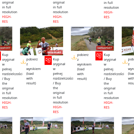
original
original
in full
in full
in full
resolution
resolution
resolution
HIGH-
HIGH-
HIGH-
RES
RES
RES
Kup
pobierz
Kup
pobierz
Kup
pob
oryginał
z
oryginał
z
oryginał
z
w
wynikiem
w
wynikiem
w
wyn
pełnej
(load
pełnej
(load
pełnej
(lo
rozdzielczości
with
rozdzielczości
with
rozdzielczości
wit
/ Buy
result)
/ Buy
result)
/ Buy
resu
the
the
the
original
original
original
in full
in full
in full
resolution
resolution
resolution
HIGH-
HIGH-
HIGH-
RES
RES
RES