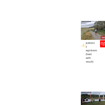
pobierz
z
wynikiem
(load
with
result)