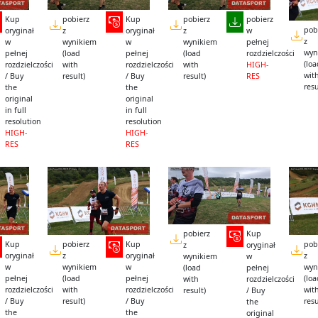
Kup
pobierz
Kup
pobierz
pobierz
pob
oryginał
z
oryginał
z
w
z
w
wynikiem
w
wynikiem
pełnej
wyn
pełnej
(load
pełnej
(load
rozdzielczości
(lo
rozdzielczości
with
rozdzielczości
with
HIGH-
wit
/ Buy
result)
/ Buy
result)
RES
resu
the
the
original
original
in full
in full
resolution
resolution
HIGH-
HIGH-
RES
RES
pobierz
Kup
Kup
pobierz
Kup
pob
z
oryginał
oryginał
z
oryginał
z
wynikiem
w
w
wynikiem
w
wyn
(load
pełnej
pełnej
(load
pełnej
(lo
with
rozdzielczości
rozdzielczości
with
rozdzielczości
wit
result)
/ Buy
/ Buy
result)
/ Buy
resu
the
the
the
original