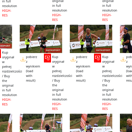
original
original
in full
in full
in full
resolution
resolution
resolution
HIGH-
HIGH-
HIGH-
RES
RES
RES
Kup
pobierz
Kup
pobierz
Kup
pob
oryginał
z
oryginał
z
oryginał
z
w
wynikiem
w
wynikiem
w
wyn
pełnej
(load
pełnej
(load
pełnej
(lo
rozdzielczości
with
rozdzielczości
with
rozdzielczości
wit
/ Buy
result)
/ Buy
result)
/ Buy
resu
the
the
the
original
original
original
in full
in full
in full
resolution
resolution
resolution
HIGH-
HIGH-
HIGH-
RES
RES
RES