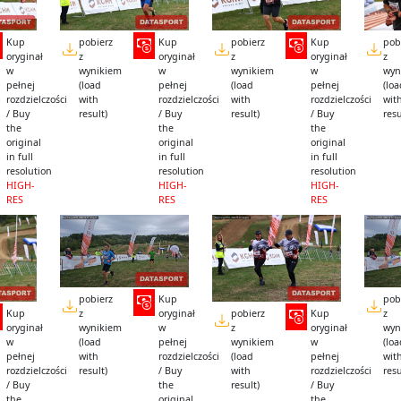
Kup
pobierz
Kup
pobierz
Kup
pob
oryginał
z
oryginał
z
oryginał
z
w
wynikiem
w
wynikiem
w
wyn
pełnej
(load
pełnej
(load
pełnej
(lo
rozdzielczości
with
rozdzielczości
with
rozdzielczości
wit
/ Buy
result)
/ Buy
result)
/ Buy
resu
the
the
the
original
original
original
in full
in full
in full
resolution
resolution
resolution
HIGH-
HIGH-
HIGH-
RES
RES
RES
pobierz
Kup
pob
Kup
pobierz
Kup
z
oryginał
z
oryginał
z
oryginał
wynikiem
w
wyn
w
wynikiem
w
(load
pełnej
(lo
pełnej
(load
pełnej
with
rozdzielczości
wit
rozdzielczości
with
rozdzielczości
result)
/ Buy
resu
/ Buy
result)
/ Buy
the
the
the
original