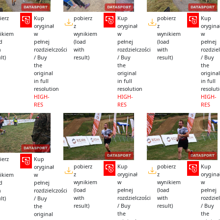
ierz
Kup
pobierz
Kup
pobierz
Kup
oryginał
z
oryginał
z
orygina
ikiem
w
wynikiem
w
wynikiem
w
ad
pełnej
(load
pełnej
(load
pełnej
h
rozdzielczości
with
rozdzielczości
with
rozdziel
lt)
/ Buy
result)
/ Buy
result)
/ Buy
the
the
the
original
original
original
in full
in full
in full
resolution
resolution
resolut
HIGH-
HIGH-
HIGH-
RES
RES
RES
ierz
Kup
pobierz
Kup
pobierz
Kup
oryginał
z
oryginał
z
orygina
ikiem
w
wynikiem
w
wynikiem
w
ad
pełnej
(load
pełnej
(load
pełnej
h
rozdzielczości
with
rozdzielczości
with
rozdziel
lt)
/ Buy
result)
/ Buy
result)
/ Buy
the
the
the
original