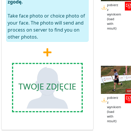
zgodę.
pobierz
z
wynikiem
Take face photo or choice photo of
(load
your face. The photo will send and
with
result)
process on server to find you on
other photos.
TWOJE ZDJĘCIE
pobierz
z
wynikiem
(load
with
result)