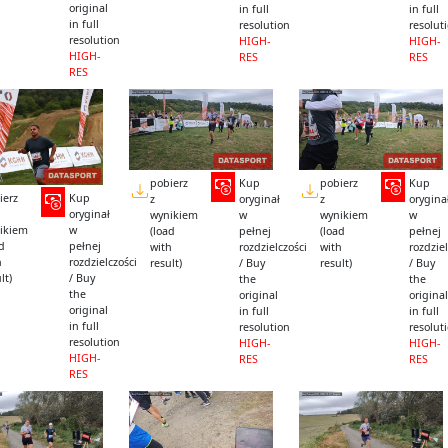
original
in full
in full
in full
resolution
resolut
resolution
HIGH-
HIGH-
HIGH-
RES
RES
RES
pobierz
Kup
pobierz
Kup
ierz
Kup
z
oryginał
z
orygina
oryginał
wynikiem
w
wynikiem
w
ikiem
w
(load
pełnej
(load
pełnej
ad
pełnej
with
rozdzielczości
with
rozdziel
h
rozdzielczości
result)
/ Buy
result)
/ Buy
lt)
/ Buy
the
the
the
original
original
original
in full
in full
in full
resolution
resolut
resolution
HIGH-
HIGH-
HIGH-
RES
RES
RES