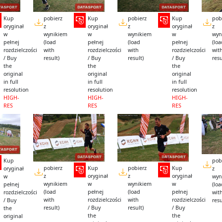
Kup
pobierz
Kup
pobierz
Kup
pob
oryginał
z
oryginał
z
oryginał
z
w
wynikiem
w
wynikiem
w
wyn
pełnej
(load
pełnej
(load
pełnej
(lo
rozdzielczości
with
rozdzielczości
with
rozdzielczości
wit
/ Buy
result)
/ Buy
result)
/ Buy
resu
the
the
the
original
original
original
in full
in full
in full
resolution
resolution
resolution
HIGH-
HIGH-
HIGH-
RES
RES
RES
Kup
pob
pobierz
Kup
pobierz
Kup
oryginał
z
z
oryginał
z
oryginał
w
wyn
wynikiem
w
wynikiem
w
pełnej
(lo
(load
pełnej
(load
pełnej
rozdzielczości
wit
with
rozdzielczości
with
rozdzielczości
/ Buy
resu
result)
/ Buy
result)
/ Buy
the
the
the
original