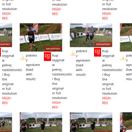
in full
in full
resolution
resolution
resolution
HIGH-
HIGH-
HIGH-
RES
RES
RES
Kup
pobierz
Kup
pobierz
Kup
pob
oryginał
z
oryginał
z
oryginał
z
w
wynikiem
w
wynikiem
w
wyn
pełnej
(load
pełnej
(load
pełnej
(lo
rozdzielczości
with
rozdzielczości
with
rozdzielczości
wit
/ Buy
result)
/ Buy
result)
/ Buy
resu
the
the
the
original
original
original
in full
in full
in full
resolution
resolution
resolution
HIGH-
HIGH-
HIGH-
RES
RES
RES