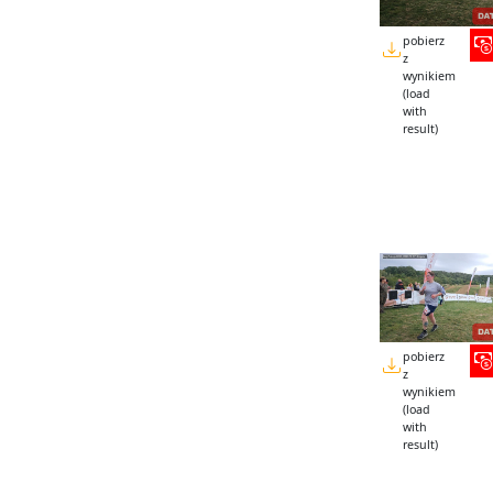
pobierz
z
wynikiem
(load
with
result)
pobierz
z
wynikiem
(load
with
result)