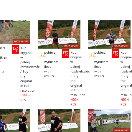
ierz
Kup
pobierz
Kup
pobierz
Kup
oryginał
z
oryginał
z
orygina
ikiem
w
wynikiem
w
wynikiem
w
ad
pełnej
(load
pełnej
(load
pełnej
h
rozdzielczości
with
rozdzielczości
with
rozdziel
lt)
/ Buy
result)
/ Buy
result)
/ Buy
the
the
the
original
original
original
in full
in full
in full
resolution
resolution
resolut
HIGH-
HIGH-
HIGH-
RES
RES
RES