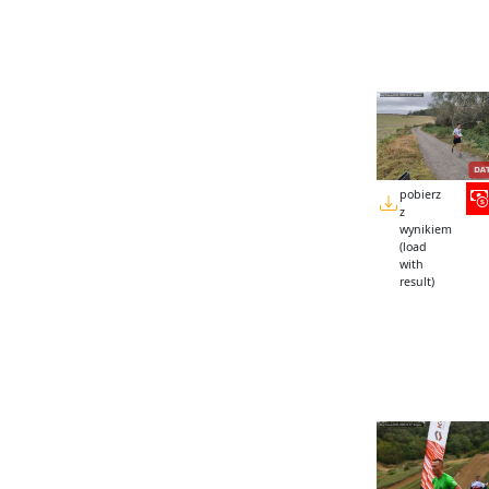
pobierz
z
wynikiem
(load
with
result)