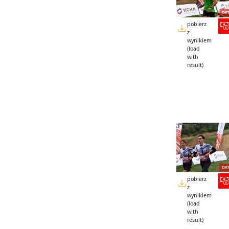
pobierz
z
wynikiem
(load
with
result)
pobierz
z
wynikiem
(load
with
result)