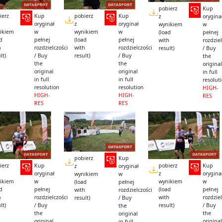
pobierz
Kup
ierz
Kup
pobierz
Kup
z
orygina
oryginał
z
oryginał
wynikiem
w
ikiem
w
wynikiem
w
(load
pełnej
ad
pełnej
(load
pełnej
with
rozdziel
h
rozdzielczości
with
rozdzielczości
result)
/ Buy
lt)
/ Buy
result)
/ Buy
the
the
the
original
original
original
in full
in full
in full
resolut
resolution
resolution
HIGH-
HIGH-
HIGH-
RES
RES
RES
pobierz
Kup
ierz
Kup
pobierz
Kup
z
oryginał
oryginał
z
orygina
wynikiem
w
ikiem
w
wynikiem
w
(load
pełnej
ad
pełnej
(load
pełnej
with
rozdzielczości
h
rozdzielczości
with
rozdziel
result)
/ Buy
lt)
/ Buy
result)
/ Buy
the
the
the
original
original
original
in full