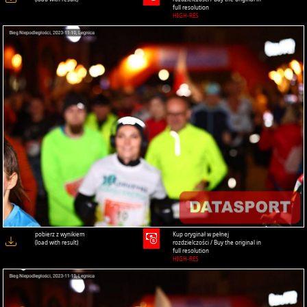
full resolution
HIGH-RES
pobierz z wynikiem
Kup oryginał w pełnej
(load with result)
rozdzielczości / Buy the original in
full resolution
HIGH-RES