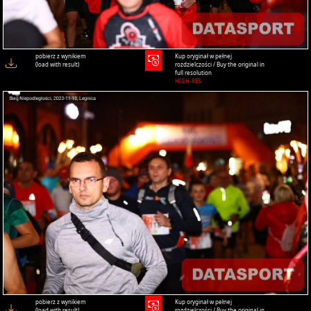
pobierz z wynikiem
Kup oryginał w pełnej
(load with result)
rozdzielczości / Buy the original in
full resolution
HIGH-RES
pobierz z wynikiem
Kup oryginał w pełnej
(load with result)
rozdzielczości / Buy the original in