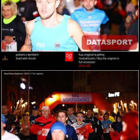
pobierz z wynikiem
Kup oryginał w pełnej
(load with result)
rozdzielczości / Buy the original in
full resolution
HIGH-RES