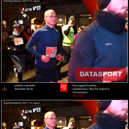
pobierz z wynikiem
Kup oryginał w pełnej
(load with result)
rozdzielczości / Buy the original in
full resolution
HIGH-RES