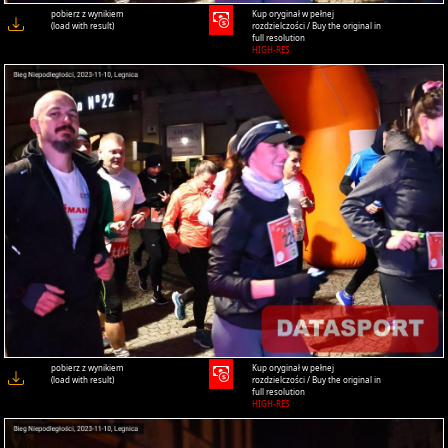
pobierz z wynikiem
Kup oryginał w pełnej
(load with result)
rozdzielczości / Buy the original in
full resolution
HIGH-RES
pobierz z wynikiem
Kup oryginał w pełnej
(load with result)
rozdzielczości / Buy the original in
full resolution
HIGH-RES