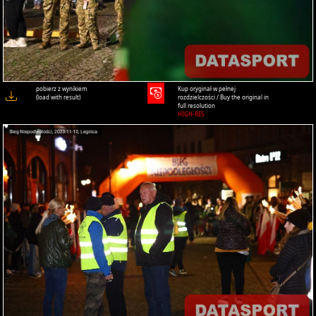
pobierz z wynikiem
Kup oryginał w pełnej
(load with result)
rozdzielczości / Buy the original in
full resolution
HIGH-RES