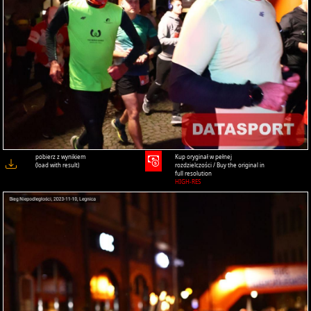
pobierz z wynikiem
Kup oryginał w pełnej
(load with result)
rozdzielczości / Buy the original in
full resolution
HIGH-RES