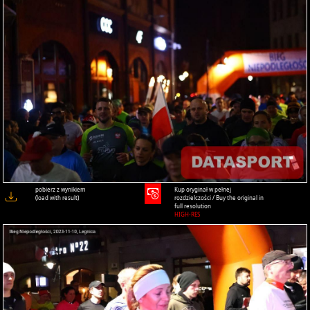
pobierz z wynikiem
Kup oryginał w pełnej
(load with result)
rozdzielczości / Buy the original in
full resolution
HIGH-RES