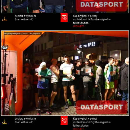
pobierz z wynikiem
Kup oryginał w pełnej
(load with result)
rozdzielczości / Buy the original in
full resolution
HIGH-RES
pobierz z wynikiem
Kup oryginał w pełnej
(load with result)
rozdzielczości / Buy the original in
full resolution
HIGH-RES