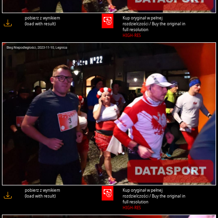
pobierz z wynikiem
Kup oryginał w pełnej
(load with result)
rozdzielczości / Buy the original in
full resolution
HIGH-RES
pobierz z wynikiem
Kup oryginał w pełnej
(load with result)
rozdzielczości / Buy the original in
full resolution
HIGH-RES