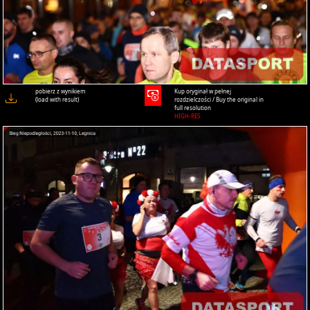
pobierz z wynikiem
Kup oryginał w pełnej
(load with result)
rozdzielczości / Buy the original in
full resolution
HIGH-RES