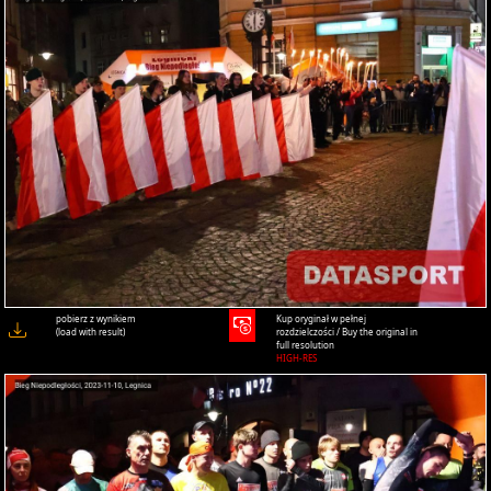
pobierz z wynikiem
Kup oryginał w pełnej
(load with result)
rozdzielczości / Buy the original in
full resolution
HIGH-RES