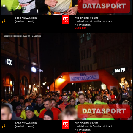
pobierz z wynikiem
Kup oryginał w pełnej
(load with result)
rozdzielczości / Buy the original in
full resolution
HIGH-RES
pobierz z wynikiem
Kup oryginał w pełnej
(load with result)
rozdzielczości / Buy the original in
full resolution