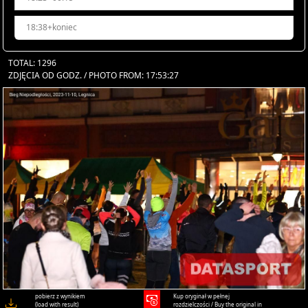
18:38+koniec
TOTAL: 1296
ZDJĘCIA OD GODZ. / PHOTO FROM: 17:53:27
pobierz z wynikiem
Kup oryginał w pełnej
(load with result)
rozdzielczości / Buy the original in