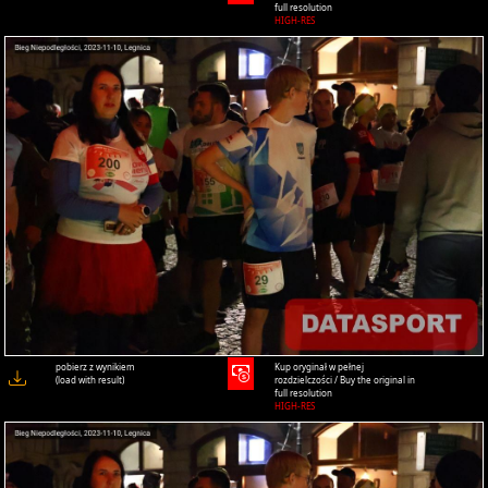
full resolution
HIGH-RES
pobierz z wynikiem
Kup oryginał w pełnej
(load with result)
rozdzielczości / Buy the original in
full resolution
HIGH-RES