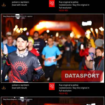
pobierz z wynikiem
Kup oryginał w pełnej
(load with result)
rozdzielczości / Buy the original in
full resolution
HIGH-RES
pobierz z wynikiem
Kup oryginał w pełnej
(load with result)
rozdzielczości / Buy the original in
full resolution
HIGH-RES