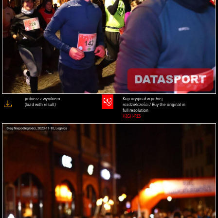
pobierz z wynikiem
Kup oryginał w pełnej
(load with result)
rozdzielczości / Buy the original in
full resolution
HIGH-RES