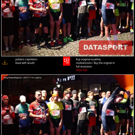
pobierz z wynikiem
Kup oryginał w pełnej
(load with result)
rozdzielczości / Buy the original in
full resolution
HIGH-RES