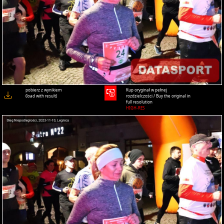
pobierz z wynikiem
Kup oryginał w pełnej
(load with result)
rozdzielczości / Buy the original in
full resolution
HIGH-RES