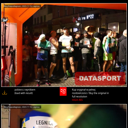
pobierz z wynikiem
Kup oryginał w pełnej
(load with result)
rozdzielczości / Buy the original in
full resolution
HIGH-RES