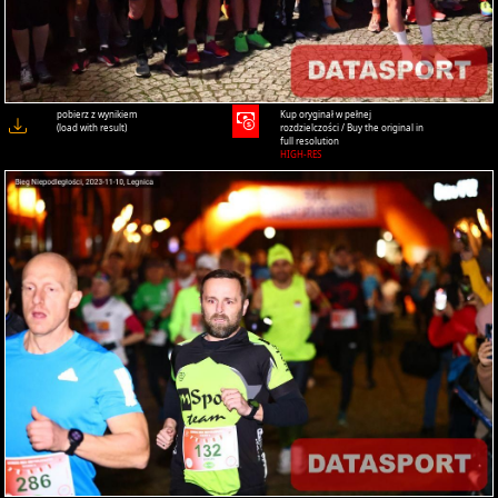
pobierz z wynikiem
Kup oryginał w pełnej
(load with result)
rozdzielczości / Buy the original in
full resolution
HIGH-RES