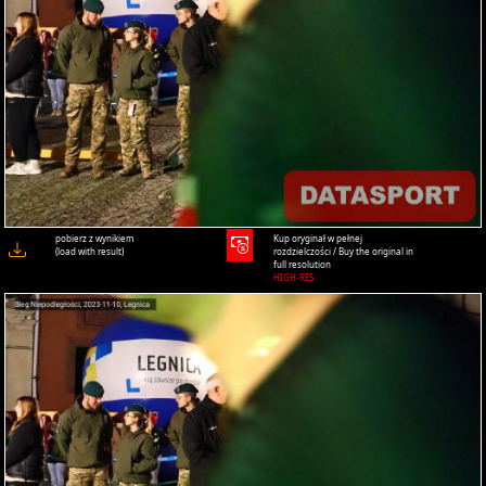
pobierz z wynikiem
Kup oryginał w pełnej
(load with result)
rozdzielczości / Buy the original in
full resolution
HIGH-RES