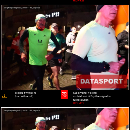
HIGH-RES
pobierz z wynikiem
Kup oryginał w pełnej
(load with result)
rozdzielczości / Buy the original in
full resolution
HIGH-RES