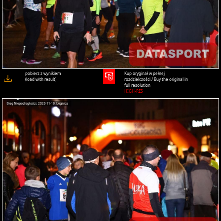
pobierz z wynikiem
Kup oryginał w pełnej
(load with result)
rozdzielczości / Buy the original in
full resolution
HIGH-RES