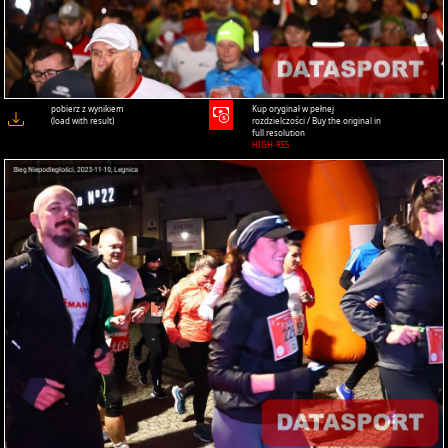
pobierz z wynikiem
Kup oryginał w pełnej
(load with result)
rozdzielczości / Buy the original in
full resolution
HIGH-RES