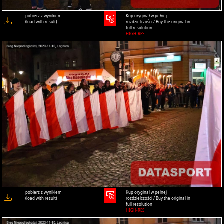
pobierz z wynikiem
Kup oryginał w pełnej
(load with result)
rozdzielczości / Buy the original in
full resolution
HIGH-RES
pobierz z wynikiem
Kup oryginał w pełnej
(load with result)
rozdzielczości / Buy the original in
full resolution
HIGH-RES