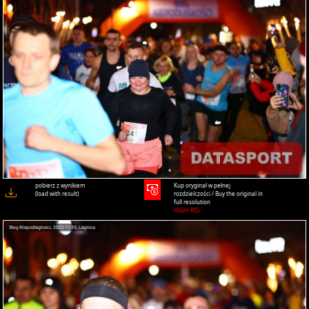
pobierz z wynikiem
Kup oryginał w pełnej
(load with result)
rozdzielczości / Buy the original in
full resolution
HIGH-RES