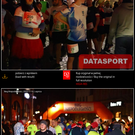
pobierz z wynikiem
Kup oryginał w pełnej
(load with result)
rozdzielczości / Buy the original in
full resolution
HIGH-RES