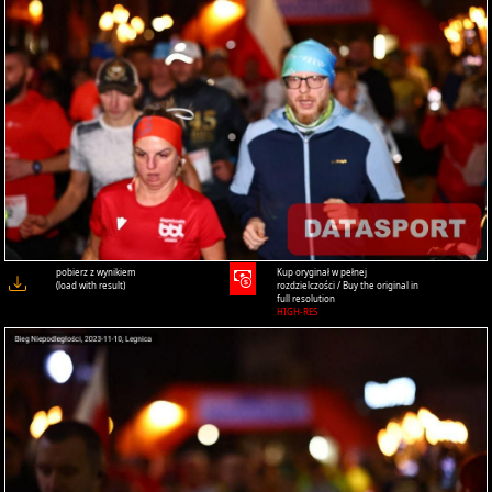
pobierz z wynikiem
Kup oryginał w pełnej
(load with result)
rozdzielczości / Buy the original in
full resolution
HIGH-RES