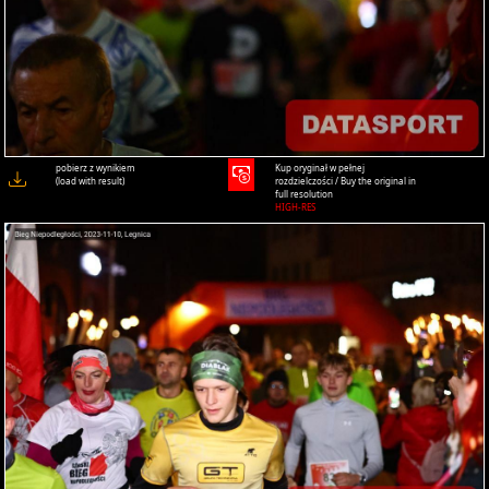
pobierz z wynikiem
Kup oryginał w pełnej
(load with result)
rozdzielczości / Buy the original in
full resolution
HIGH-RES