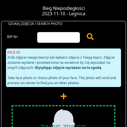
Bieg Niepodległości
2023-11-10 - Legnica
SZUKAJ ZDJĘCIA / SEARCH PHOTO
BIP Nr:
FACE ID
Zrób zdjęcie swojej twarzy lub wybierz zdjęcie z Twoją twarz. Zdjęcie
zostanie wysłane i przetworzone na serwerze by Cię wyszukać na
innych zdjęciach.
Wysyłając zdjęcie wyrażasz na to zgodę.
Take face photo or choice photo of your face. The photo will send and
process on server to find you on other photos.