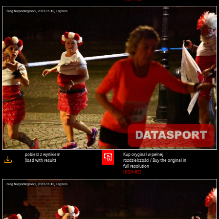
pobierz z wynikiem
Kup oryginał w pełnej
(load with result)
rozdzielczości / Buy the original in
full resolution
HIGH-RES