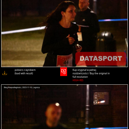
pobierz z wynikiem
Kup oryginał w pełnej
(load with result)
rozdzielczości / Buy the original in
full resolution
HIGH-RES