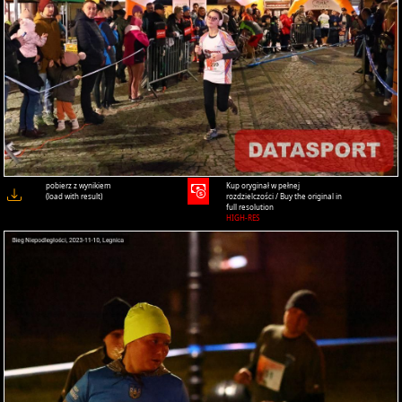
pobierz z wynikiem
Kup oryginał w pełnej
(load with result)
rozdzielczości / Buy the original in
full resolution
HIGH-RES