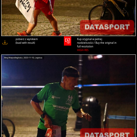
pobierz z wynikiem
Kup oryginał w pełnej
(load with result)
rozdzielczości / Buy the original in
full resolution
HIGH-RES