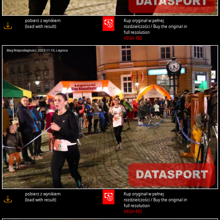
pobierz z wynikiem
Kup oryginał w pełnej
(load with result)
rozdzielczości / Buy the original in
full resolution
HIGH-RES
pobierz z wynikiem
Kup oryginał w pełnej
(load with result)
rozdzielczości / Buy the original in
full resolution
HIGH-RES