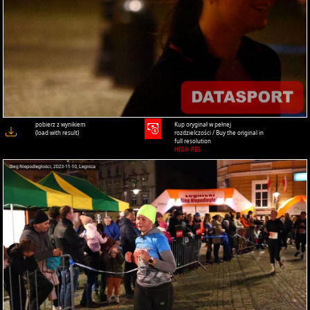
pobierz z wynikiem
Kup oryginał w pełnej
(load with result)
rozdzielczości / Buy the original in
full resolution
HIGH-RES