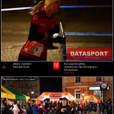
pobierz z wynikiem
Kup oryginał w pełnej
(load with result)
rozdzielczości / Buy the original in
full resolution
HIGH-RES