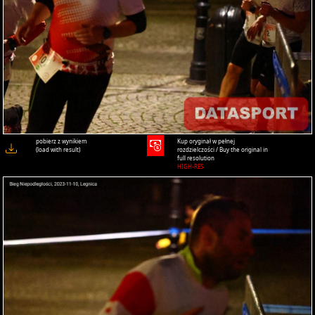
pobierz z wynikiem
Kup oryginał w pełnej
(load with result)
rozdzielczości / Buy the original in
full resolution
HIGH-RES