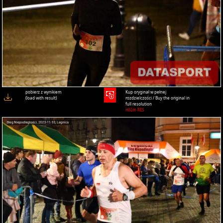
pobierz z wynikiem
Kup oryginał w pełnej
(load with result)
rozdzielczości / Buy the original in
full resolution
HIGH-RES