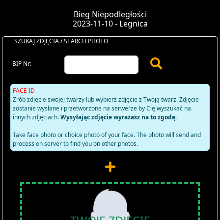
Bieg Niepodległości
2023-11-10 - Legnica
SZUKAJ ZDJĘCIA / SEARCH PHOTO
BIP Nr:
FACE ID
Zrób zdjęcie swojej twarzy lub wybierz zdjęcie z Twoją twarz. Zdjęcie
zostanie wysłane i przetworzone na serwerze by Cię wyszukać na
innych zdjęciach.
Wysyłając zdjęcie wyrażasz na to zgodę.
Take face photo or choice photo of your face. The photo will send and
process on server to find you on other photos.