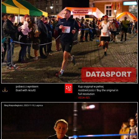
pobierz z wynikiem
Kup oryginał w pełnej
(load with result)
rozdzielczości / Buy the original in
full resolution
HIGH-RES