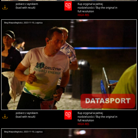
pobierz z wynikiem
Kup oryginał w pełnej
(load with result)
rozdzielczości / Buy the original in
full resolution
HIGH-RES
pobierz z wynikiem
Kup oryginał w pełnej
(load with result)
rozdzielczości / Buy the original in
full resolution
HIGH-RES