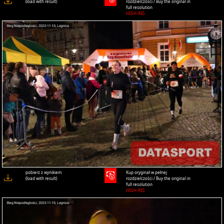
(load with result)
rozdzielczości / Buy the original in
full resolution
HIGH-RES
pobierz z wynikiem
Kup oryginał w pełnej
(load with result)
rozdzielczości / Buy the original in
full resolution
HIGH-RES