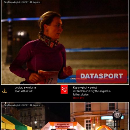
pobierz z wynikiem
Kup oryginał w pełnej
(load with result)
rozdzielczości / Buy the original in
full resolution
HIGH-RES