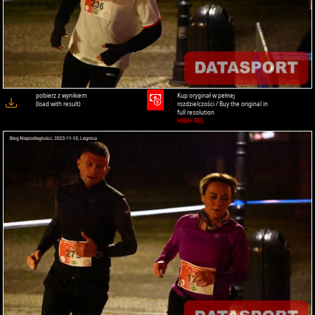
pobierz z wynikiem
Kup oryginał w pełnej
(load with result)
rozdzielczości / Buy the original in
full resolution
HIGH-RES