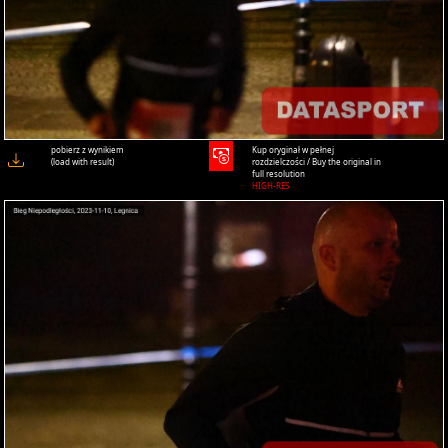
pobierz z wynikiem
Kup oryginał w pełnej
(load with result)
rozdzielczości / Buy the original in
full resolution
HIGH-RES