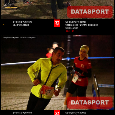
pobierz z wynikiem
Kup oryginał w pełnej
(load with result)
rozdzielczości / Buy the original in
full resolution
HIGH-RES
pobierz z wynikiem
Kup oryginał w pełnej