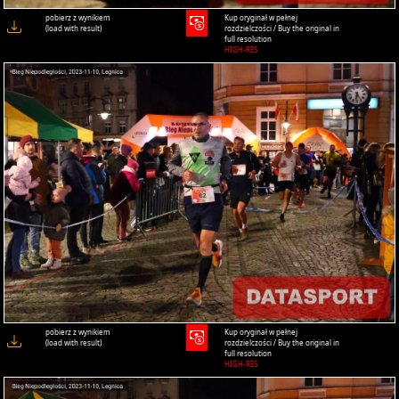
pobierz z wynikiem
Kup oryginał w pełnej
(load with result)
rozdzielczości / Buy the original in
full resolution
HIGH-RES
pobierz z wynikiem
Kup oryginał w pełnej
(load with result)
rozdzielczości / Buy the original in
full resolution
HIGH-RES