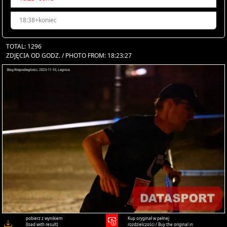
18:38+koniec
TOTAL: 1296
ZDJĘCIA OD GODZ. / PHOTO FROM: 18:23:27
pobierz z wynikiem
Kup oryginał w pełnej
(load with result)
rozdzielczości / Buy the original in