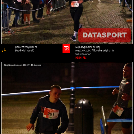
pobierz z wynikiem
Kup oryginał w pełnej
(load with result)
rozdzielczości / Buy the original in
full resolution
HIGH-RES