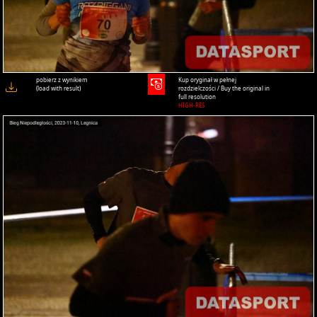
pobierz z wynikiem
Kup oryginał w pełnej
(load with result)
rozdzielczości / Buy the original in
full resolution
HIGH-RES