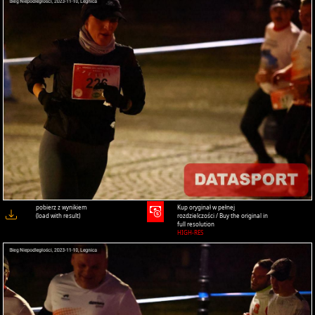
pobierz z wynikiem
Kup oryginał w pełnej
(load with result)
rozdzielczości / Buy the original in
full resolution
HIGH-RES