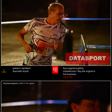
pobierz z wynikiem
Kup oryginał w pełnej
(load with result)
rozdzielczości / Buy the original in
full resolution
HIGH-RES