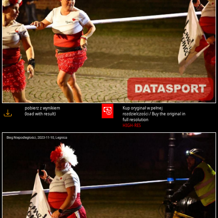
pobierz z wynikiem
Kup oryginał w pełnej
(load with result)
rozdzielczości / Buy the original in
full resolution
HIGH-RES