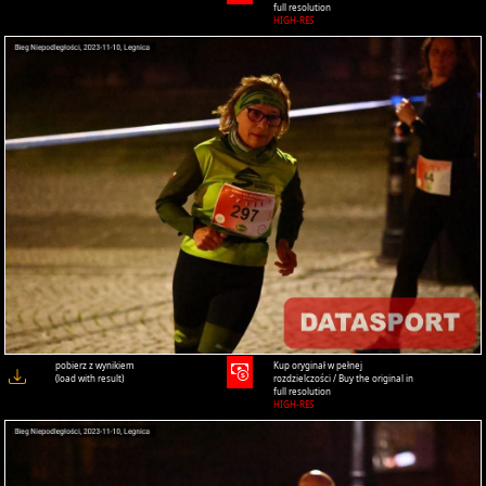
full resolution
HIGH-RES
pobierz z wynikiem
Kup oryginał w pełnej
(load with result)
rozdzielczości / Buy the original in
full resolution
HIGH-RES