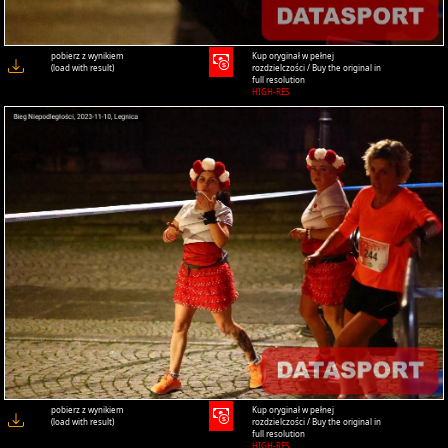
pobierz z wynikiem
Kup oryginał w pełnej
(load with result)
rozdzielczości / Buy the original in
full resolution
HIGH-RES
pobierz z wynikiem
Kup oryginał w pełnej
(load with result)
rozdzielczości / Buy the original in
full resolution
HIGH-RES