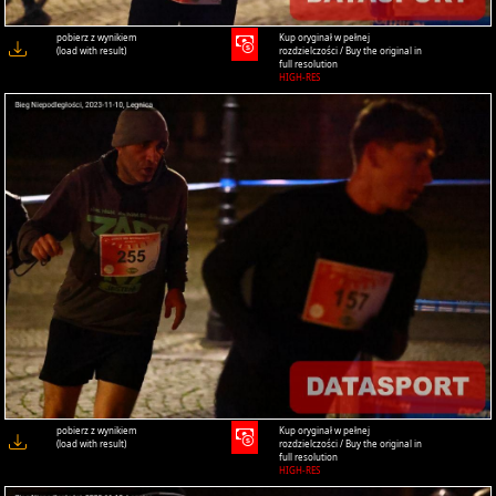
pobierz z wynikiem
Kup oryginał w pełnej
(load with result)
rozdzielczości / Buy the original in
full resolution
HIGH-RES
pobierz z wynikiem
Kup oryginał w pełnej
(load with result)
rozdzielczości / Buy the original in
full resolution
HIGH-RES