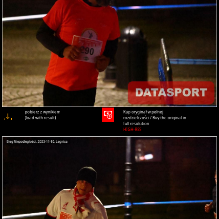
pobierz z wynikiem
Kup oryginał w pełnej
(load with result)
rozdzielczości / Buy the original in
full resolution
HIGH-RES