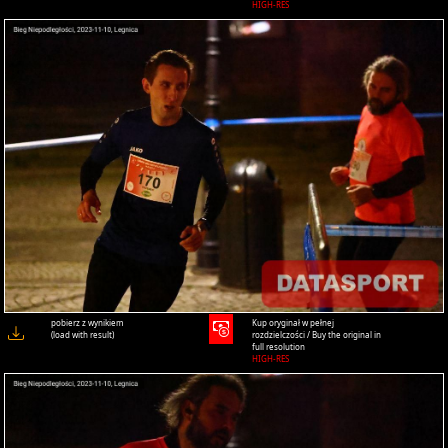
HIGH-RES
pobierz z wynikiem
Kup oryginał w pełnej
(load with result)
rozdzielczości / Buy the original in
full resolution
HIGH-RES