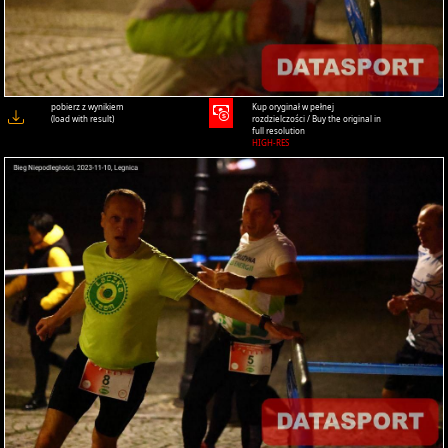
pobierz z wynikiem
Kup oryginał w pełnej
(load with result)
rozdzielczości / Buy the original in
full resolution
HIGH-RES