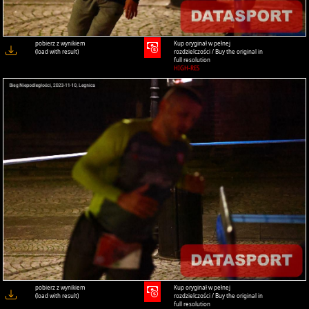
pobierz z wynikiem
Kup oryginał w pełnej
(load with result)
rozdzielczości / Buy the original in
full resolution
HIGH-RES
pobierz z wynikiem
Kup oryginał w pełnej
(load with result)
rozdzielczości / Buy the original in
full resolution