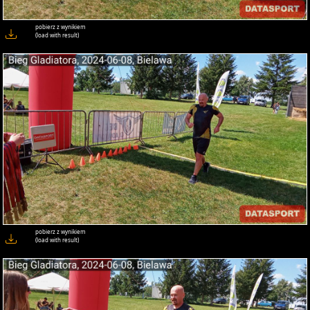
pobierz z wynikiem
(load with result)
pobierz z wynikiem
(load with result)