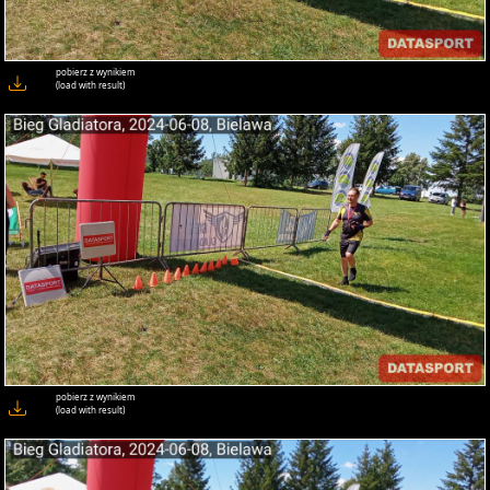
pobierz z wynikiem
(load with result)
pobierz z wynikiem
(load with result)