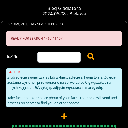
Bieg Gladiatora
2024-06-08 - Bielawa
SZUKAJ ZDJĘCIA / SEARCH PHOTO
READY FOR SEARCH 1467 / 1467
BIP Nr:
FACE ID
Zrób zdjęcie swojej twarzy lub wybierz zdjęcie z Twoją twarz. Zdjęcie
zostanie wysłane i przetworzone na serwerze by Cię wyszukać na
innych zdjęciach.
Wysyłając zdjęcie wyrażasz na to zgodę.
Take face photo or choice photo of your face. The photo will send and
process on server to find you on other photos.