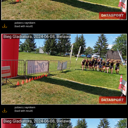
pobierz z wynikiem
(load with result)
pobierz z wynikiem
(load with result)