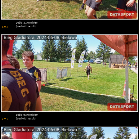
pobierz z wynikiem
(load with result)
pobierz z wynikiem
(load with result)