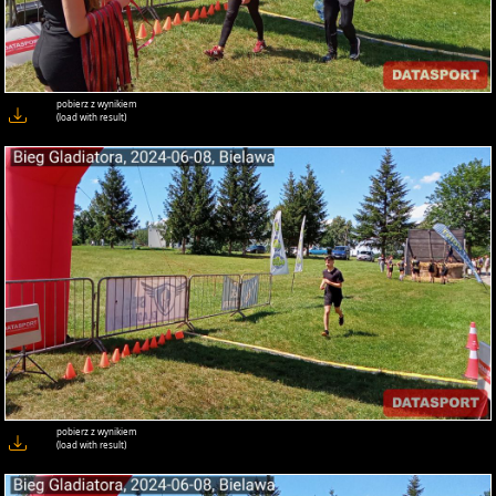
pobierz z wynikiem
(load with result)
pobierz z wynikiem
(load with result)