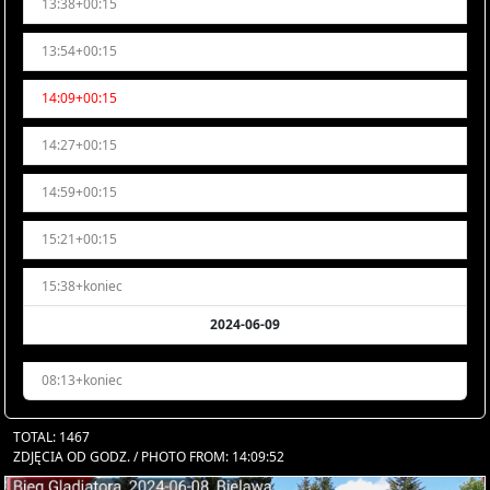
13:38+00:15
13:54+00:15
14:09+00:15
14:27+00:15
14:59+00:15
15:21+00:15
15:38+koniec
2024-06-09
08:13+koniec
TOTAL: 1467
ZDJĘCIA OD GODZ. / PHOTO FROM: 14:09:52