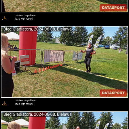
pobierz z wynikiem
(load with result)
pobierz z wynikiem
(load with result)