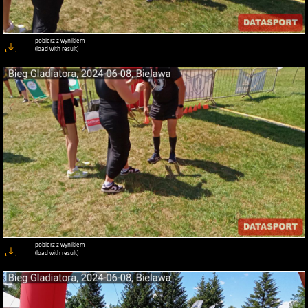
pobierz z wynikiem
(load with result)
pobierz z wynikiem
(load with result)