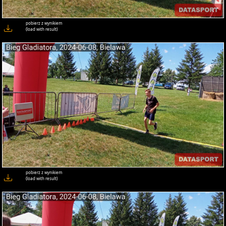
pobierz z wynikiem
(load with result)
pobierz z wynikiem
(load with result)