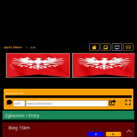
Start:0, Finisz:0
0
SL:0%
Daj znać jak było...
Zgłoszeni / Entry
Bieg 15km
0
S: