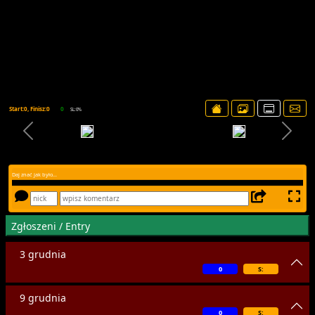
Start:0, Finisz:0
0
SL:0%
Daj znać jak było...
Zgłoszeni / Entry
3 grudnia
0
S:
9 grudnia
0
S: