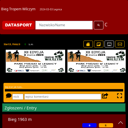
Bieg Tropem Wilczym
2024-03-03 Legnica
C
Start:0, Finisz:0
0
SL:4%
Daj znać jak było...
Zgłoszeni / Entry
Bieg 1963 m
0
S: