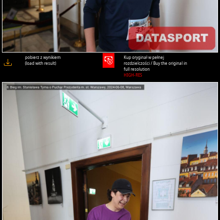
pobierz z wynikiem
Kup oryginał w pełnej
(load with result)
rozdzielczości / Buy the original in
full resolution
HIGH-RES