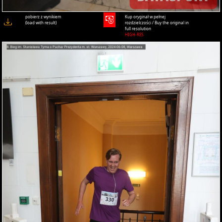
pobierz z wynikiem
Kup oryginał w pełnej
(load with result)
rozdzielczości / Buy the original in
full resolution
HIGH-RES