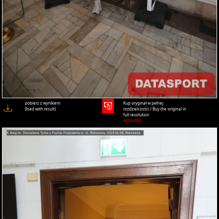
pobierz z wynikiem
Kup oryginał w pełnej
(load with result)
rozdzielczości / Buy the original in
full resolution
HIGH-RES