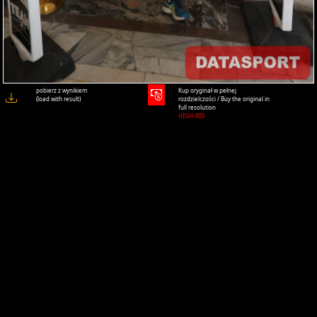
pobierz z wynikiem
Kup oryginał w pełnej
(load with result)
rozdzielczości / Buy the original in
full resolution
HIGH-RES