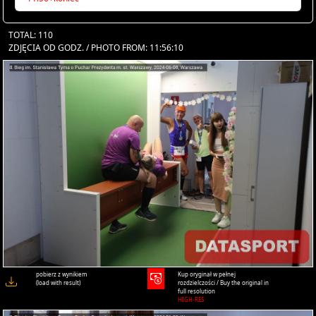
TOTAL: 110
ZDJĘCIA OD GODZ. / PHOTO FROM: 11:56:10
pobierz z wynikiem
Kup oryginał w pełnej
(load with result)
rozdzielczości / Buy the original in
full resolution
HIGH-RES