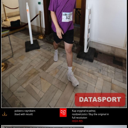
pobierz z wynikiem
Kup oryginał w pełnej
(load with result)
rozdzielczości / Buy the original in
full resolution
HIGH-RES