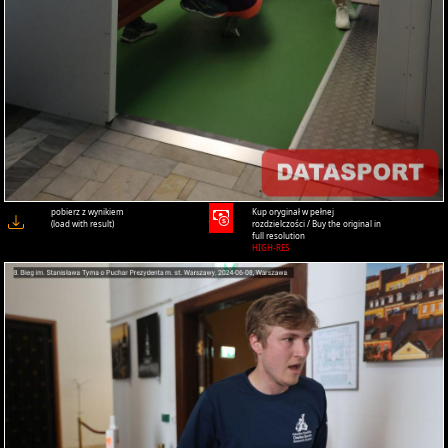
pobierz z wynikiem
Kup oryginał w pełnej
(load with result)
rozdzielczości / Buy the original in
full resolution
HIGH-RES