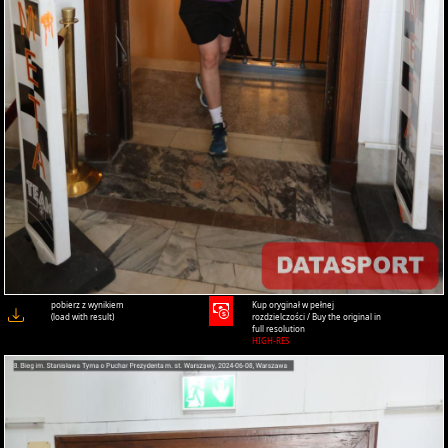
pobierz z wynikiem
Kup oryginał w pełnej
(load with result)
rozdzielczości / Buy the original in
full resolution
HIGH-RES