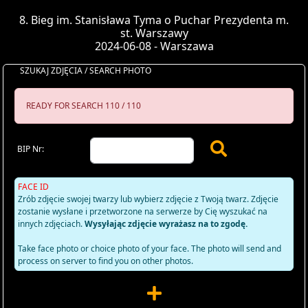
8. Bieg im. Stanisława Tyma o Puchar Prezydenta m.
st. Warszawy
2024-06-08 - Warszawa
SZUKAJ ZDJĘCIA / SEARCH PHOTO
READY FOR SEARCH 110 / 110
BIP Nr:
FACE ID
Zrób zdjęcie swojej twarzy lub wybierz zdjęcie z Twoją twarz. Zdjęcie
zostanie wysłane i przetworzone na serwerze by Cię wyszukać na
innych zdjęciach.
Wysyłając zdjęcie wyrażasz na to zgodę.
Take face photo or choice photo of your face. The photo will send and
process on server to find you on other photos.