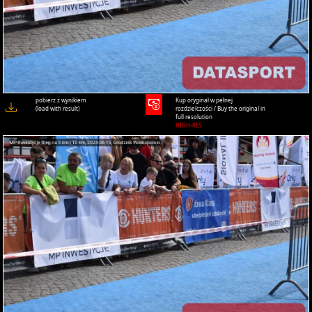
pobierz z wynikiem
Kup oryginał w pełnej
(load with result)
rozdzielczości / Buy the original in
full resolution
HIGH-RES