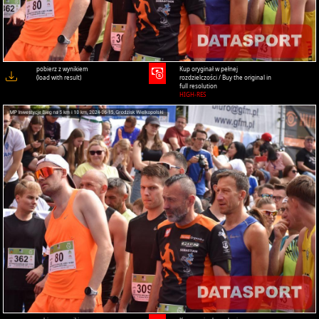
pobierz z wynikiem
Kup oryginał w pełnej
(load with result)
rozdzielczości / Buy the original in
full resolution
HIGH-RES