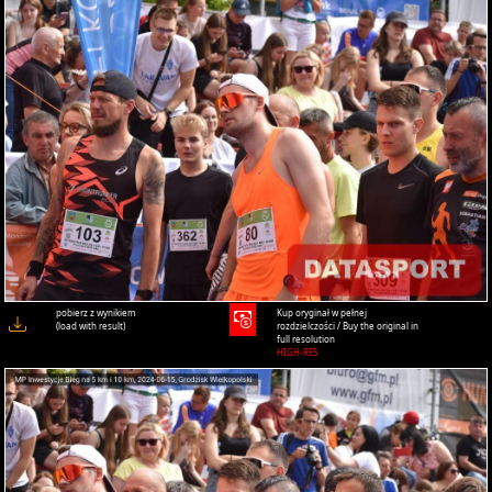
pobierz z wynikiem
Kup oryginał w pełnej
(load with result)
rozdzielczości / Buy the original in
full resolution
HIGH-RES