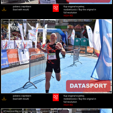
pobierz z wynikiem
Kup oryginał w pełnej
(load with result)
rozdzielczości / Buy the original in
full resolution
HIGH-RES
pobierz z wynikiem
Kup oryginał w pełnej
(load with result)
rozdzielczości / Buy the original in
full resolution
HIGH-RES