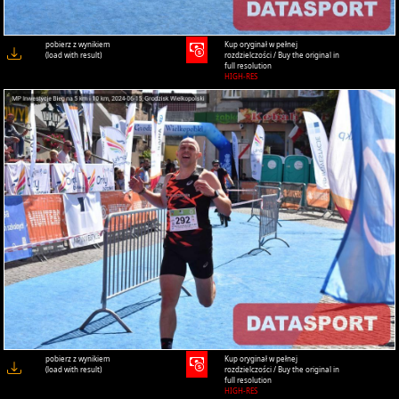
pobierz z wynikiem
Kup oryginał w pełnej
(load with result)
rozdzielczości / Buy the original in
full resolution
HIGH-RES
pobierz z wynikiem
Kup oryginał w pełnej
(load with result)
rozdzielczości / Buy the original in
full resolution
HIGH-RES