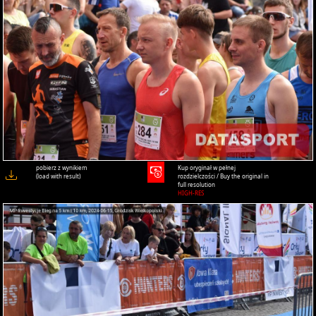
pobierz z wynikiem
Kup oryginał w pełnej
(load with result)
rozdzielczości / Buy the original in
full resolution
HIGH-RES