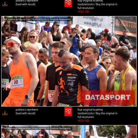
pobierz z wynikiem
Kup oryginał w pełnej
(load with result)
rozdzielczości / Buy the original in
full resolution
HIGH-RES
pobierz z wynikiem
Kup oryginał w pełnej
(load with result)
rozdzielczości / Buy the original in
full resolution
HIGH-RES