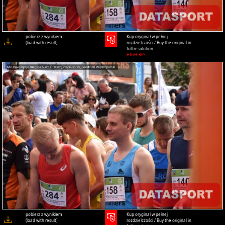
pobierz z wynikiem
Kup oryginał w pełnej
(load with result)
rozdzielczości / Buy the original in
full resolution
HIGH-RES
pobierz z wynikiem
Kup oryginał w pełnej
(load with result)
rozdzielczości / Buy the original in