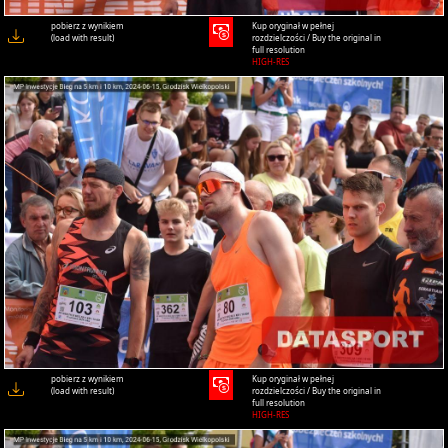
pobierz z wynikiem
Kup oryginał w pełnej
(load with result)
rozdzielczości / Buy the original in
full resolution
HIGH-RES
pobierz z wynikiem
Kup oryginał w pełnej
(load with result)
rozdzielczości / Buy the original in
full resolution
HIGH-RES