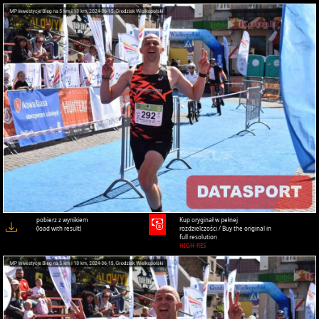
pobierz z wynikiem
Kup oryginał w pełnej
(load with result)
rozdzielczości / Buy the original in
full resolution
HIGH-RES