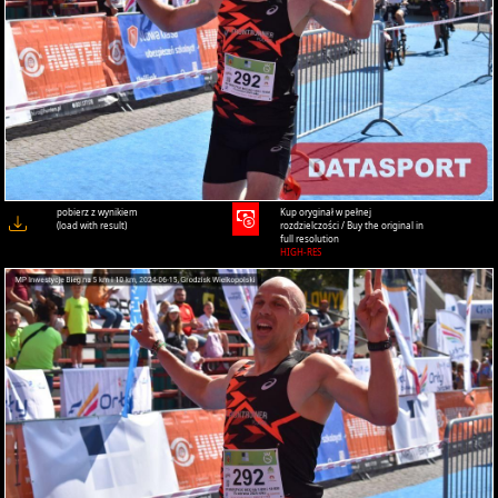
pobierz z wynikiem
Kup oryginał w pełnej
(load with result)
rozdzielczości / Buy the original in
full resolution
HIGH-RES