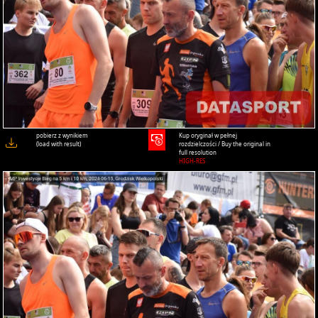
pobierz z wynikiem
Kup oryginał w pełnej
(load with result)
rozdzielczości / Buy the original in
full resolution
HIGH-RES