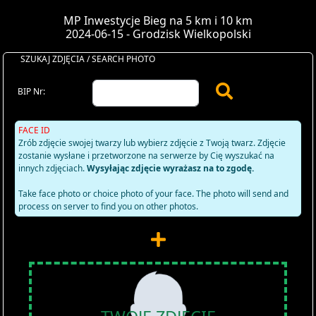
MP Inwestycje Bieg na 5 km i 10 km
2024-06-15 - Grodzisk Wielkopolski
SZUKAJ ZDJĘCIA / SEARCH PHOTO
BIP Nr:
FACE ID
Zrób zdjęcie swojej twarzy lub wybierz zdjęcie z Twoją twarz. Zdjęcie
zostanie wysłane i przetworzone na serwerze by Cię wyszukać na
innych zdjęciach.
Wysyłając zdjęcie wyrażasz na to zgodę.
Take face photo or choice photo of your face. The photo will send and
process on server to find you on other photos.