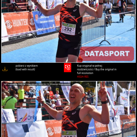
pobierz z wynikiem
Kup oryginał w pełnej
(load with result)
rozdzielczości / Buy the original in
full resolution
HIGH-RES