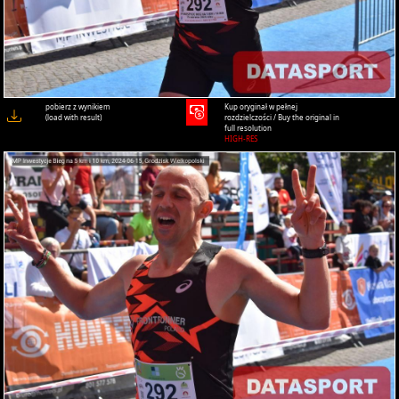
pobierz z wynikiem
Kup oryginał w pełnej
(load with result)
rozdzielczości / Buy the original in
full resolution
HIGH-RES