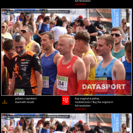
full resolution
HIGH-RES
pobierz z wynikiem
Kup oryginał w pełnej
(load with result)
rozdzielczości / Buy the original in
full resolution
HIGH-RES