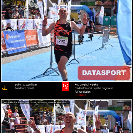
pobierz z wynikiem
Kup oryginał w pełnej
(load with result)
rozdzielczości / Buy the original in
full resolution
HIGH-RES