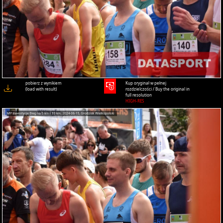
pobierz z wynikiem
Kup oryginał w pełnej
(load with result)
rozdzielczości / Buy the original in
full resolution
HIGH-RES