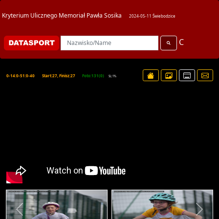
Kryterium Ulicznego Memoriał Pawła Sosika
2024-05-11 Świebodzice
C
0-14:0-51:0-40
Start:27, Finisz:27
Foto:131(0)
SL:1%