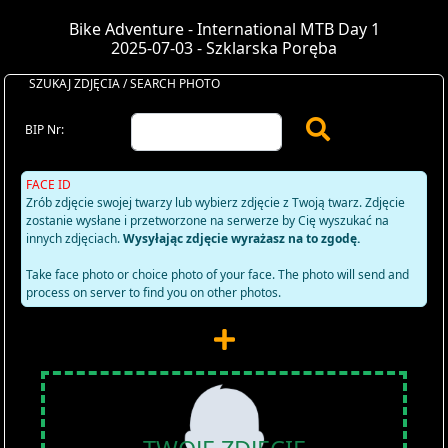
Bike Adventure - International MTB Day 1
2025-07-03 - Szklarska Poręba
SZUKAJ ZDJĘCIA / SEARCH PHOTO
BIP Nr:
FACE ID
Zrób zdjęcie swojej twarzy lub wybierz zdjęcie z Twoją twarz. Zdjęcie
zostanie wysłane i przetworzone na serwerze by Cię wyszukać na
innych zdjęciach.
Wysyłając zdjęcie wyrażasz na to zgodę.
Take face photo or choice photo of your face. The photo will send and
process on server to find you on other photos.