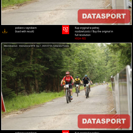
pobierz z wynikiem
Kup oryginał w pełnej
(load with result)
rozdzielczości / Buy the original in
full resolution
HIGH-RES
pobierz z wynikiem
Kup oryginał w pełnej