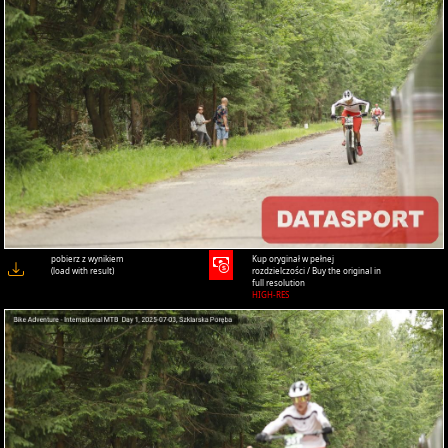
pobierz z wynikiem
Kup oryginał w pełnej
(load with result)
rozdzielczości / Buy the original in
full resolution
HIGH-RES