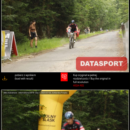
pobierz z wynikiem
Kup oryginał w pełnej
(load with result)
rozdzielczości / Buy the original in
full resolution
HIGH-RES