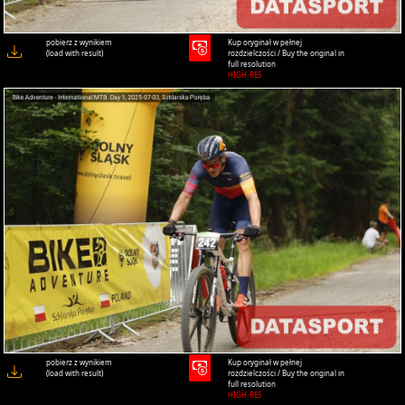
pobierz z wynikiem
Kup oryginał w pełnej
(load with result)
rozdzielczości / Buy the original in
full resolution
HIGH-RES
pobierz z wynikiem
Kup oryginał w pełnej
(load with result)
rozdzielczości / Buy the original in
full resolution
HIGH-RES