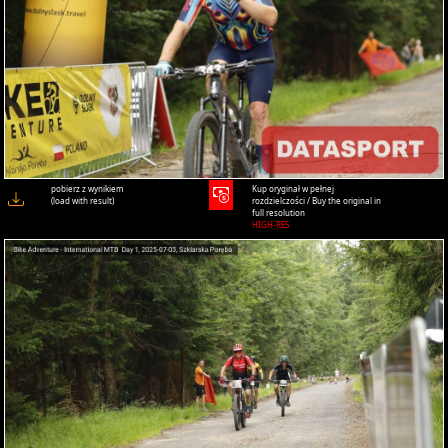
pobierz z wynikiem
Kup oryginał w pełnej
(load with result)
rozdzielczości / Buy the original in
full resolution
HIGH-RES