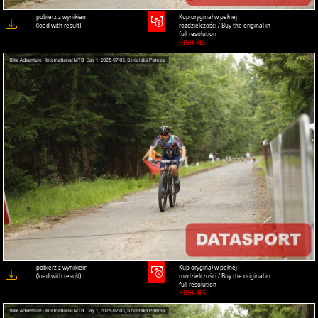
pobierz z wynikiem
Kup oryginał w pełnej
(load with result)
rozdzielczości / Buy the original in
full resolution
HIGH-RES
pobierz z wynikiem
Kup oryginał w pełnej
(load with result)
rozdzielczości / Buy the original in
full resolution
HIGH-RES