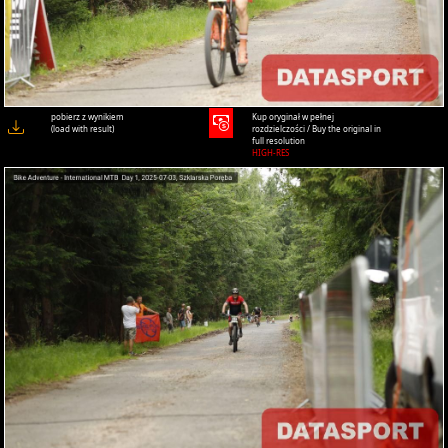
pobierz z wynikiem
Kup oryginał w pełnej
(load with result)
rozdzielczości / Buy the original in
full resolution
HIGH-RES