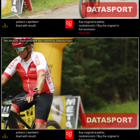
pobierz z wynikiem
Kup oryginał w pełnej
(load with result)
rozdzielczości / Buy the original in
full resolution
HIGH-RES
pobierz z wynikiem
Kup oryginał w pełnej
(load with result)
rozdzielczości / Buy the original in
full resolution