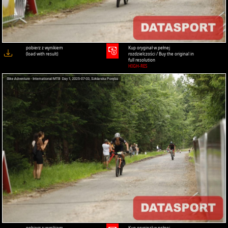
pobierz z wynikiem
Kup oryginał w pełnej
(load with result)
rozdzielczości / Buy the original in
full resolution
HIGH-RES
pobierz z wynikiem
Kup oryginał w pełnej