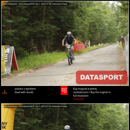
pobierz z wynikiem
Kup oryginał w pełnej
(load with result)
rozdzielczości / Buy the original in
full resolution
HIGH-RES