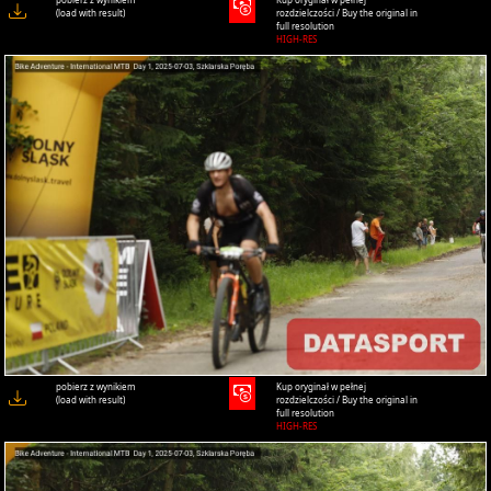
(load with result)
rozdzielczości / Buy the original in
full resolution
HIGH-RES
pobierz z wynikiem
Kup oryginał w pełnej
(load with result)
rozdzielczości / Buy the original in
full resolution
HIGH-RES