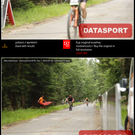
pobierz z wynikiem
Kup oryginał w pełnej
(load with result)
rozdzielczości / Buy the original in
full resolution
HIGH-RES