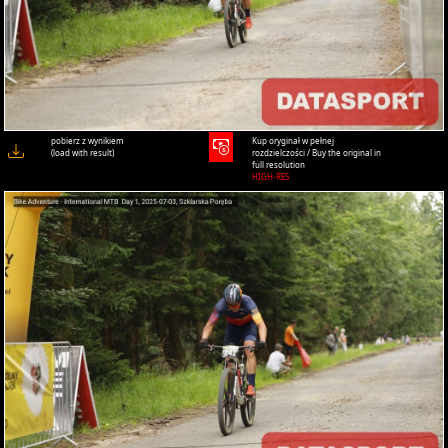
pobierz z wynikiem
Kup oryginał w pełnej
(load with result)
rozdzielczości / Buy the original in
full resolution
HIGH-RES