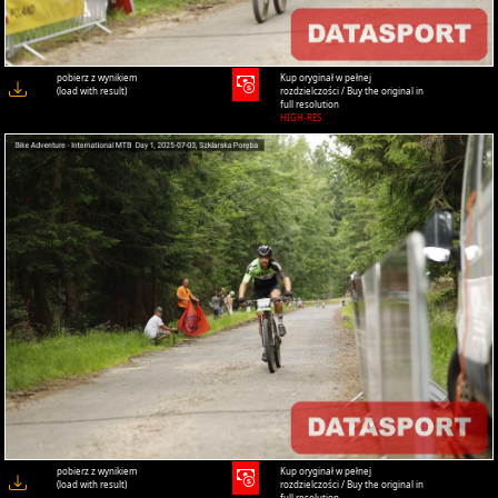
pobierz z wynikiem
Kup oryginał w pełnej
(load with result)
rozdzielczości / Buy the original in
full resolution
HIGH-RES
pobierz z wynikiem
Kup oryginał w pełnej
(load with result)
rozdzielczości / Buy the original in
full resolution