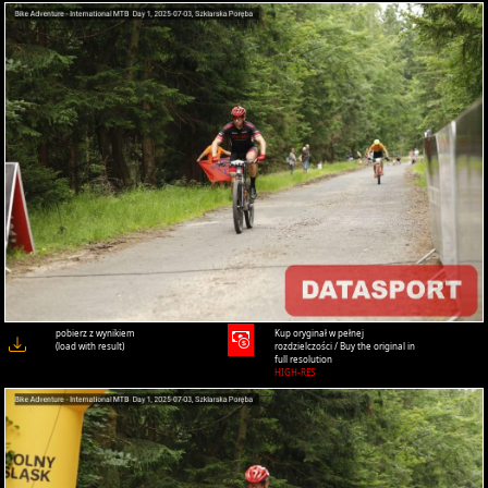
pobierz z wynikiem
Kup oryginał w pełnej
(load with result)
rozdzielczości / Buy the original in
full resolution
HIGH-RES