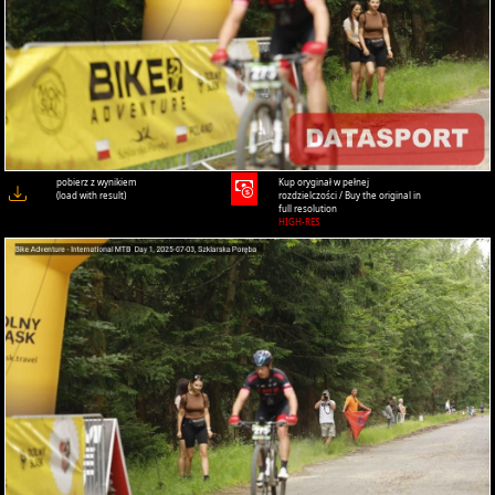
pobierz z wynikiem
Kup oryginał w pełnej
(load with result)
rozdzielczości / Buy the original in
full resolution
HIGH-RES