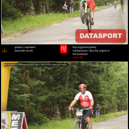
pobierz z wynikiem
Kup oryginał w pełnej
(load with result)
rozdzielczości / Buy the original in
full resolution
HIGH-RES