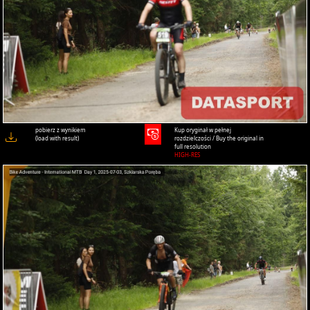
pobierz z wynikiem
Kup oryginał w pełnej
(load with result)
rozdzielczości / Buy the original in
full resolution
HIGH-RES