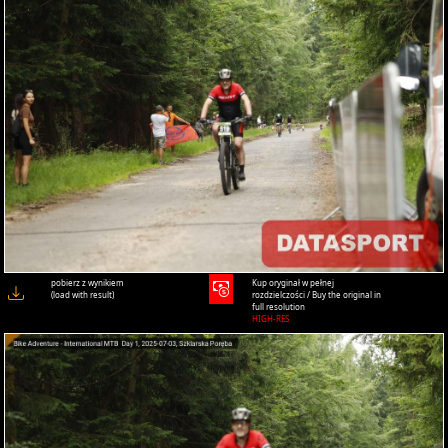
pobierz z wynikiem
Kup oryginał w pełnej
(load with result)
rozdzielczości / Buy the original in
full resolution
HIGH-RES