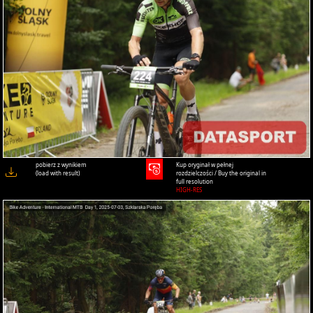
pobierz z wynikiem
Kup oryginał w pełnej
(load with result)
rozdzielczości / Buy the original in
full resolution
HIGH-RES