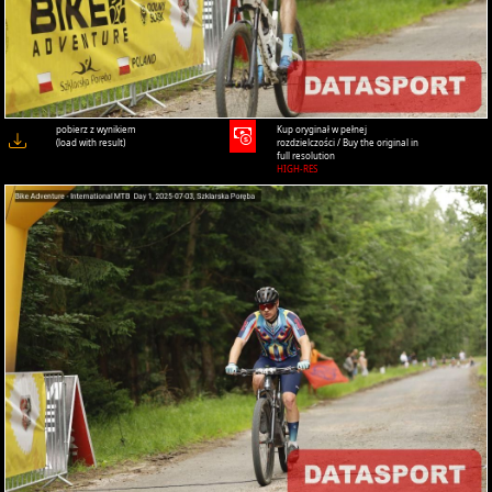
pobierz z wynikiem
Kup oryginał w pełnej
(load with result)
rozdzielczości / Buy the original in
full resolution
HIGH-RES