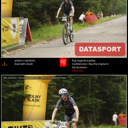
pobierz z wynikiem
Kup oryginał w pełnej
(load with result)
rozdzielczości / Buy the original in
full resolution
HIGH-RES