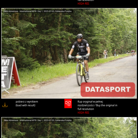
HIGH-RES
pobierz z wynikiem
Kup oryginał w pełnej
(load with result)
rozdzielczości / Buy the original in
full resolution
HIGH-RES