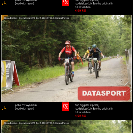
(load with result)
rozdzielczości / Buy the original in
full resolution
HIGH-RES
pobierz z wynikiem
Kup oryginał w pełnej
(load with result)
rozdzielczości / Buy the original in
full resolution
HIGH-RES