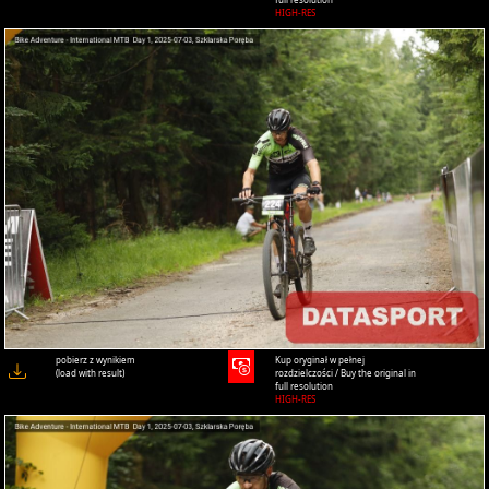
HIGH-RES
pobierz z wynikiem
Kup oryginał w pełnej
(load with result)
rozdzielczości / Buy the original in
full resolution
HIGH-RES