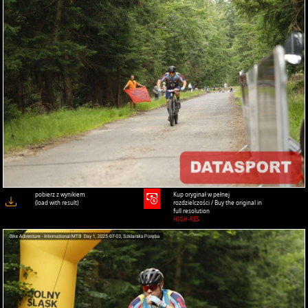
pobierz z wynikiem
Kup oryginał w pełnej
(load with result)
rozdzielczości / Buy the original in
full resolution
HIGH-RES