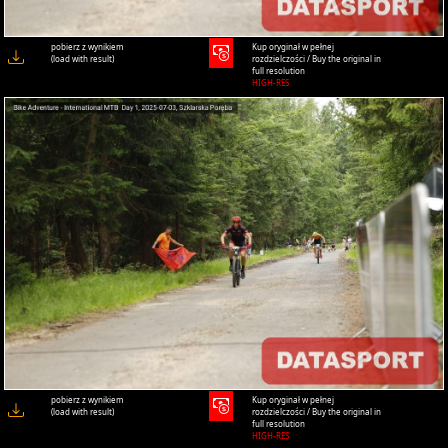
pobierz z wynikiem
Kup oryginał w pełnej
(load with result)
rozdzielczości / Buy the original in
full resolution
HIGH-RES
pobierz z wynikiem
Kup oryginał w pełnej
(load with result)
rozdzielczości / Buy the original in
full resolution
HIGH-RES