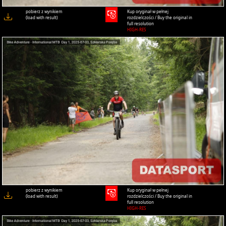
pobierz z wynikiem
Kup oryginał w pełnej
(load with result)
rozdzielczości / Buy the original in
full resolution
HIGH-RES
pobierz z wynikiem
Kup oryginał w pełnej
(load with result)
rozdzielczości / Buy the original in
full resolution
HIGH-RES