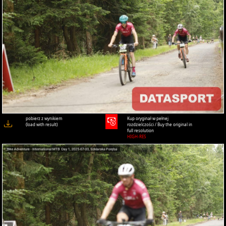
pobierz z wynikiem
Kup oryginał w pełnej
(load with result)
rozdzielczości / Buy the original in
full resolution
HIGH-RES