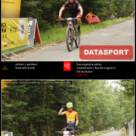
pobierz z wynikiem
Kup oryginał w pełnej
(load with result)
rozdzielczości / Buy the original in
full resolution
HIGH-RES