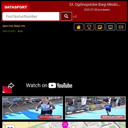
33. Ogólnopolskie Biegi Młodzi...
2025-07-06 Jarosławiec
v.2
Start:178, Finisz:178
Foto:316(0)
SL:1%