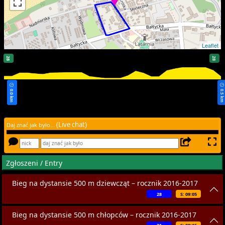
Leaflet
33
28
28
0.0 km
0.5 k
0 km
(Live chat)
Daj znać jak było...
Zgłoszeni / Entry
Bieg na dystansie 500 m dziewcząt – rocznik 2016-2017
28
S: 09:05
Bieg na dystansie 500 m chłopców – rocznik 2016-2017