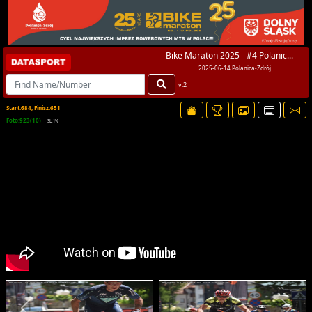
Bike Maraton 2025 - #4 Polanic...
2025-06-14 Polanica-Zdrój
v.2
Start:684, Finisz:651
Foto:923(10)
SL:1%