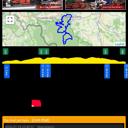
Leaflet
173
173
173
173
168
14.0 km
16.0 km
39.0 km
48.0 k
0 km
(Live chat)
Daj znać jak było...
2026-07-18 23:49:31 Matulewicz