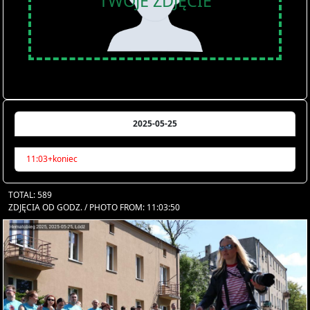
TWOJE ZDJĘCIE
2025-05-25
11:03+koniec
TOTAL: 589
ZDJĘCIA OD GODZ. / PHOTO FROM: 11:03:50