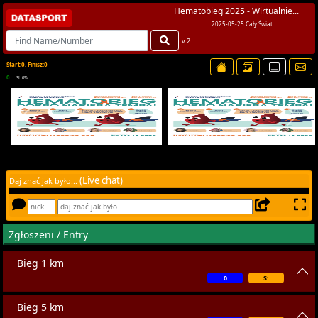
Hematobieg 2025 - Wirtualnie...
2025-05-25 Cały Świat
v.2
Start:0, Finisz:0
0
SL:0%
(Live chat)
Daj znać jak było...
Zgłoszeni / Entry
Bieg 1 km
0
S:
Bieg 5 km