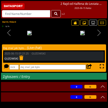
2 Rajd od Halfena do Leviata ...
2025-06-15 Kalisz
v.2
Start:0, Finisz:0
0
SL:1%
(Live chat)
Daj znać jak było...
2025-06-15 01:21:25 GUZOWSKI
GUZOWSKI
Zgłoszeni / Entry
0
S:
0
S: