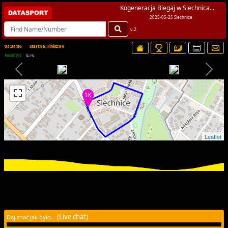
Kogeneracja Biegaj w Siechnica...
2025-05-25 Siechnice
v.2
04:34:06
Start:96, Finisz:94
Foto0(0)
SL:1%
Leaflet
(Live chat)
Daj znać jak było...