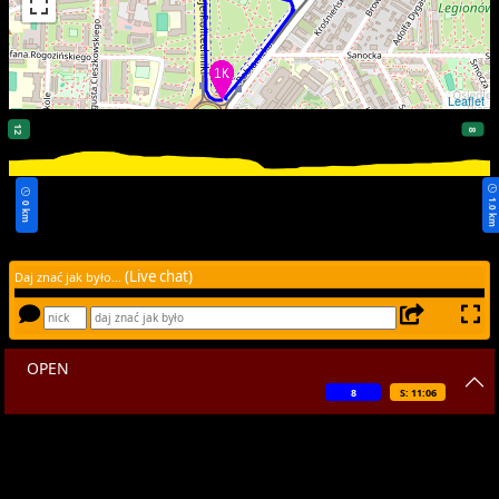
Leaflet
12
8
1.0 k
0 km
(Live chat)
Daj znać jak było...
OPEN
8
S: 11:06