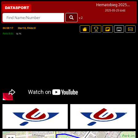
Hematobieg 2025...
2025-05-25 Łódź
v.2
06:08:17
Start:8, Finisz:8
Foto:0(0)
SL:1%