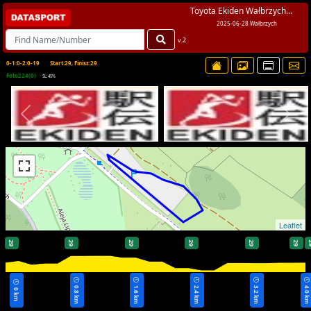
Toyota Ekiden Wałbrzych...
2025-06-28 Wałbrzych
v.2
0-1:0-2:0-19
Start:29, Finisz:29
Foto224(0)
SL:45%
Leaflet
29
29
29
29
29
29
0.8 km
1.6 km
2.4 km
3.2 km
4.0 k
0 km