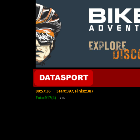
00:57:36
Start:397, Finisz:387
Foto:917(4)
SL:2%