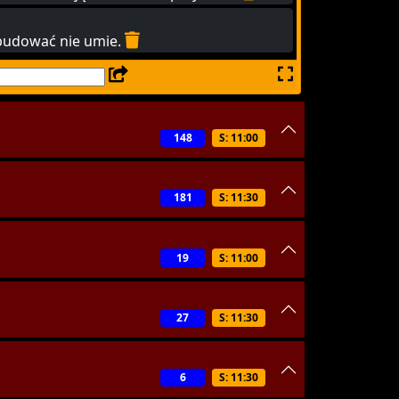
zbudować nie umie.
148
S: 11:00
181
S: 11:30
19
S: 11:00
27
S: 11:30
6
S: 11:30