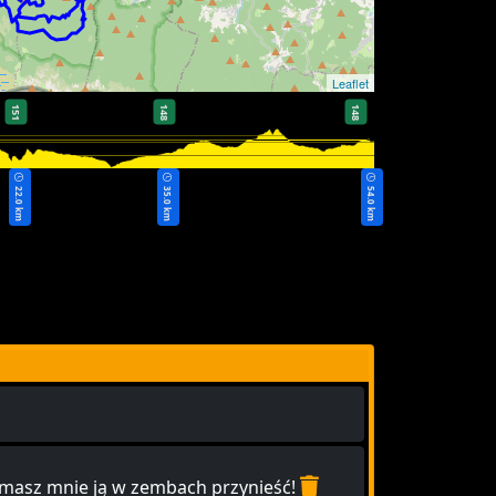
Leaflet
151
148
148
22.0 km
35.0 km
54.0 km
ro masz mnie ją w zembach przynieść!