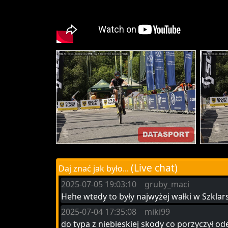
(Live chat)
Daj znać jak było...
2025-07-05 19:03:10 gruby_maci
Hehe wtedy to były najwyżej wałki w Szklars
2025-07-04 17:35:08 miki99
do typa z niebieskiej skody co porzyczył od