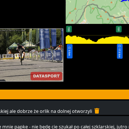
153
151
17.0 km
0 km
kiej ale dobrze że orlik na dolnej otworzyli
e mnie pąpke - nie będę cie szukał po całej szklarskiej, jut