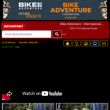
Bike Adventure - International...
2025-07-04 Szklarska Poręba
v.2
0-7:0-50:0-26
Start:397, Finisz:387
Foto:917(4)
SL:1%