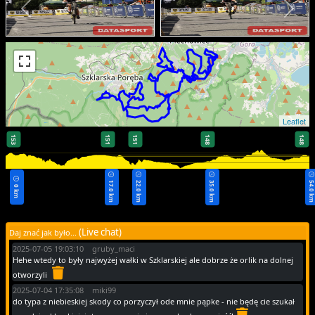
Leaflet
153
151
151
148
148
17.0 km
22.0 km
35.0 km
54.0 k
0 km
(Live chat)
Daj znać jak było...
2025-07-05 19:03:10 gruby_maci
Hehe wtedy to były najwyżej wałki w Szklarskiej ale dobrze że orlik na dolnej
otworzyli
2025-07-04 17:35:08 miki99
do typa z niebieskiej skody co porzyczył ode mnie pąpke - nie będę cie szukał