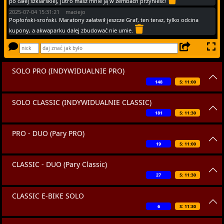
po całej szklarskiej, jutro masz mnie ją w zembach przynieść!
2025-07-04 15:31:21 maciejo
Popłoński-sroński. Maratony załatwił jeszcze Graf, ten teraz, tylko odcina
kupony, a akwaparku dalej zbudować nie umie.
SOLO PRO (INDYWIDUALNIE PRO)
148
S: 11:00
SOLO CLASSIC (INDYWIDUALNIE CLASSIC)
181
S: 11:30
PRO - DUO (Pary PRO)
19
S: 11:00
CLASSIC - DUO (Pary Classic)
27
S: 11:30
CLASSIC E-BIKE SOLO
6
S: 11:30