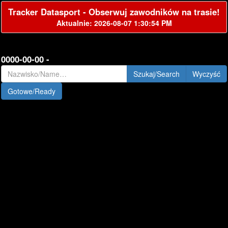
Tracker Datasport - Obserwuj zawodników na trasie!
Aktualnie: 2026-08-07 1:30:54 PM
0000-00-00 -
Szukaj/Search
Gotowe/Ready