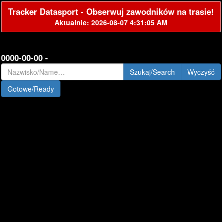
Tracker Datasport - Obserwuj zawodników na trasie!
Aktualnie: 2026-08-07 4:31:05 AM
0000-00-00 -
Szukaj/Search
Gotowe/Ready