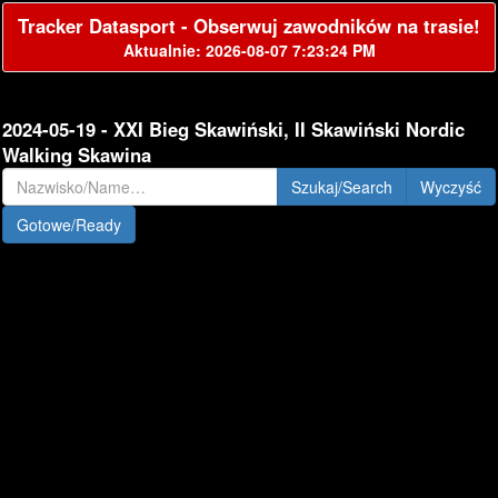
Tracker Datasport - Obserwuj zawodników na trasie!
Aktualnie: 2026-08-07 7:23:24 PM
2024-05-19 - XXI Bieg Skawiński, II Skawiński Nordic
Walking Skawina
Szukaj/Search
Gotowe/Ready