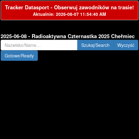
Tracker Datasport - Obserwuj zawodników na trasie!
Aktualnie: 2026-08-07 11:54:40 AM
2025-06-08 - Radioaktywna Czternastka 2025 Chełmiec
Szukaj/Search
Gotowe/Ready