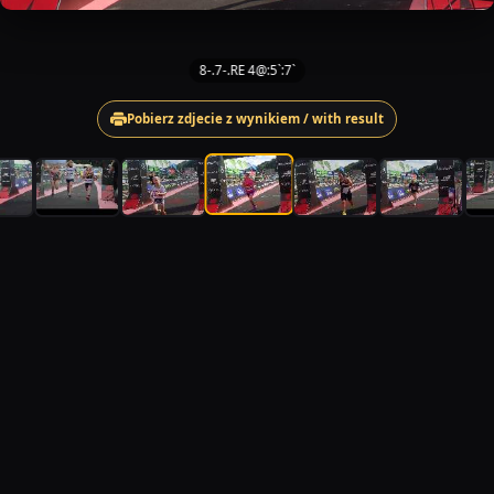
8-.7-.RE 4@:5`:7`
Pobierz zdjecie z wynikiem / with result